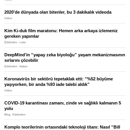
2020’de dünyada olan bitenler, bu 3 dakikalık videoda
Video
Kim Ki-duk film maratonu: Hemen arka arkaya izlemeniz
gereken yapımlar
Editörden
Liste
DeepMind’in “yapay zeka biyoloğu” yaşam mekanizmasının
sırlarını çözebilir
Editörden
Haber
Koronavirüs bir sektörü tepetaklak etti: “%52 büyüme
yaşıyorken, bir anda %93 iade talebi aldık”
Video
COVID-19 karantinası zamanı, zinde ve sağlıklı kalmanın 5
yolu
Blog
Editörden
Komplo teorilerinin ortasındaki teknoloji titanı: Nasıl “Bill