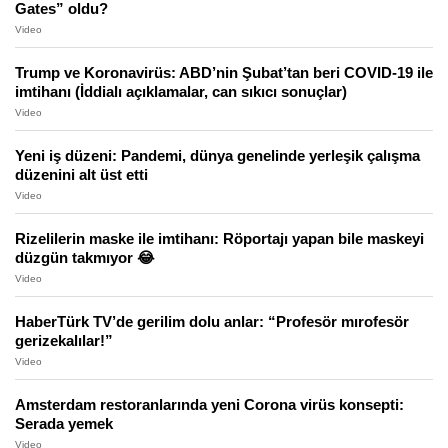
Gates” oldu?
Video
Trump ve Koronavirüs: ABD’nin Şubat’tan beri COVID-19 ile
imtihanı (İddialı açıklamalar, can sıkıcı sonuçlar)
Video
Yeni iş düzeni: Pandemi, dünya genelinde yerleşik çalışma
düzenini alt üst etti
Video
Rizelilerin maske ile imtihanı: Röportajı yapan bile maskeyi
düzgün takmıyor 😂
Video
HaberTürk TV’de gerilim dolu anlar: “Profesör mırofesör
gerizekalılar!”
Video
Amsterdam restoranlarında yeni Corona virüs konsepti:
Serada yemek
Video