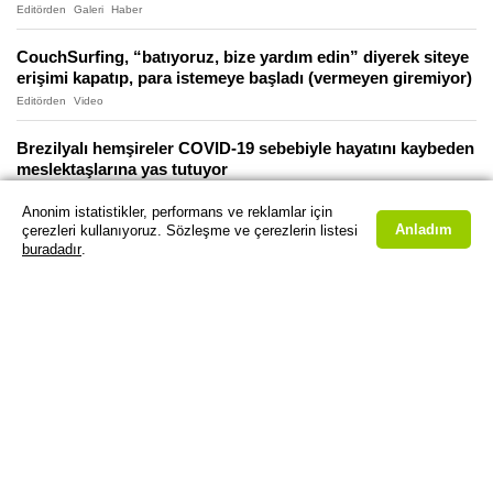
Editörden
Galeri
Haber
CouchSurfing, “batıyoruz, bize yardım edin” diyerek siteye
erişimi kapatıp, para istemeye başladı (vermeyen giremiyor)
Editörden
Video
Brezilyalı hemşireler COVID-19 sebebiyle hayatını kaybeden
meslektaşlarına yas tutuyor
Video
Anonim istatistikler, performans ve reklamlar için
Anladım
çerezleri kullanıyoruz. Sözleşme ve çerezlerin listesi
Bedelli “asker adayları” COVID-19 döneminde uzaktan
buradadır
.
eğitim talep ediyor
Editörden
Galeri
Haber
Zombi deneyi yapılan rakunlar, virüs kaynağı olabilir mi?
Video
2020’de insanoğlu: Steve Cutts’tan şahane bir animasyon
daha
Video
Ercüment Ovalı’dan, Türkiye’de geliştirilmekte olan COVID-