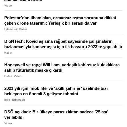
Video
Polestar’dan ilham alan, ormansızlaşma sorununa dikkat
çeken drone tasarımı: Yerleşik bir serası da var
Editörden
Galeri
BioNTech: Kovid aşısına rağbet sayesinde çalışmaların
hızlanmasıyla kanser aşısı için ilk başvuru 2023’te yapılabilir
Haber
Honeywell ve rapçi Will.i.am, yerleşik kablosuz kulaklıklara
sahip fütüristik maske çıkardı
Galeri
Video
2021 yılı için ‘mobilite’ ve ‘akıllı şehirler’ özelinde bizi
bekleyen en önemli 3 gelişme tahmini
Blog
Editörden
DSÖ açıkladı: Bir ülkeye parasızlıktan sadece ’25 aşı’
verilebildi
Video