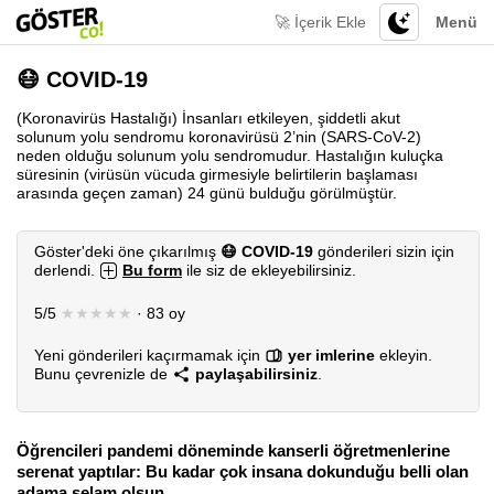
🚀 İçerik Ekle
Menü
😷 COVID-19
(Koronavirüs Hastalığı) İnsanları etkileyen, şiddetli akut
solunum yolu sendromu koronavirüsü 2’nin (SARS-CoV-2)
neden olduğu solunum yolu sendromudur. Hastalığın kuluçka
süresinin (virüsün vücuda girmesiyle belirtilerin başlaması
arasında geçen zaman) 24 günü bulduğu görülmüştür.
Göster'deki öne çıkarılmış
😷 COVID-19
gönderileri sizin için
derlendi.
Bu form
ile siz de ekleyebilirsiniz.
5/5
★★★★★
· 83 oy
Yeni gönderileri kaçırmamak için
yer imlerine
ekleyin.
Bunu çevrenizle de
paylaşabilirsiniz
.
Öğrencileri pandemi döneminde kanserli öğretmenlerine
serenat yaptılar: Bu kadar çok insana dokunduğu belli olan
adama selam olsun