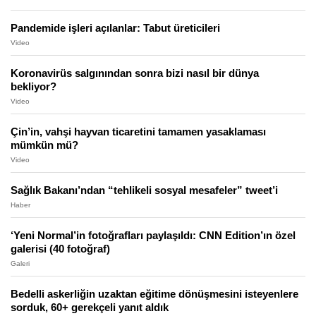
Pandemide işleri açılanlar: Tabut üreticileri
Video
Koronavirüs salgınından sonra bizi nasıl bir dünya
bekliyor?
Video
Çin’in, vahşi hayvan ticaretini tamamen yasaklaması
mümkün mü?
Video
Sağlık Bakanı’ndan “tehlikeli sosyal mesafeler” tweet’i
Haber
‘Yeni Normal’in fotoğrafları paylaşıldı: CNN Edition’ın özel
galerisi (40 fotoğraf)
Galeri
Bedelli askerliğin uzaktan eğitime dönüşmesini isteyenlere
sorduk, 60+ gerekçeli yanıt aldık