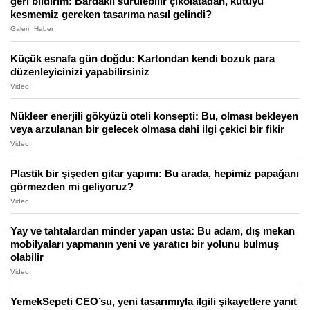
geri bildirim: Bardaklı sürülebilir çikolatadan, kutuyu
kesmemiz gereken tasarıma nasıl gelindi?
Galeri
Haber
Küçük esnafa gün doğdu: Kartondan kendi bozuk para
düzenleyicinizi yapabilirsiniz
Video
Nükleer enerjili gökyüzü oteli konsepti: Bu, olması bekleyen
veya arzulanan bir gelecek olmasa dahi ilgi çekici bir fikir
Video
Plastik bir şişeden gitar yapımı: Bu arada, hepimiz papağanı
görmezden mi geliyoruz?
Video
Yay ve tahtalardan minder yapan usta: Bu adam, dış mekan
mobilyaları yapmanın yeni ve yaratıcı bir yolunu bulmuş
olabilir
Video
YemekSepeti CEO’su, yeni tasarımıyla ilgili şikayetlere yanıt