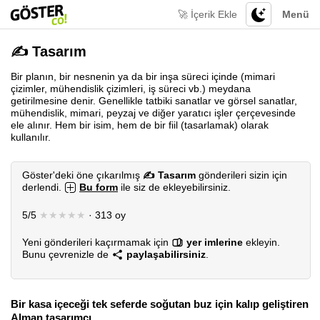
🚀 İçerik Ekle
Menü
✍️ Tasarım
Bir planın, bir nesnenin ya da bir inşa süreci içinde (mimari
çizimler, mühendislik çizimleri, iş süreci vb.) meydana
getirilmesine denir. Genellikle tatbiki sanatlar ve görsel sanatlar,
mühendislik, mimari, peyzaj ve diğer yaratıcı işler çerçevesinde
ele alınır. Hem bir isim, hem de bir fiil (tasarlamak) olarak
kullanılır.
Göster'deki öne çıkarılmış
✍️ Tasarım
gönderileri sizin için
derlendi.
Bu form
ile siz de ekleyebilirsiniz.
5/5
★★★★★
· 313 oy
Yeni gönderileri kaçırmamak için
yer imlerine
ekleyin.
Bunu çevrenizle de
paylaşabilirsiniz
.
Bir kasa içeceği tek seferde soğutan buz için kalıp geliştiren
Alman tasarımcı