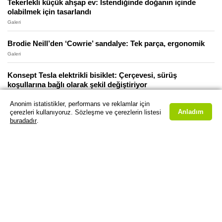
Tekerlekli küçük ahşap ev: İstendiğinde doğanın içinde
olabilmek için tasarlandı
Galeri
Brodie Neill’den ‘Cowrie’ sandalye: Tek parça, ergonomik
Galeri
Konsept Tesla elektrikli bisiklet: Çerçevesi, sürüş
koşullarına bağlı olarak şekil değiştiriyor
Galeri
Anonim istatistikler, performans ve reklamlar için
Anladım
çerezleri kullanıyoruz. Sözleşme ve çerezlerin listesi
Vietnam’da bir banliyö bloğu: Şehrin ortasında yeşillere
buradadır
.
boğulmuş harika bir ev
Galeri
Yorumsuz: Misho’nun yeni AirPods küpeleri
Galeri
Austin’deki, bir fotoğrafçı için inşa edilen muhteşem üçgen
çatılı ev
Galeri