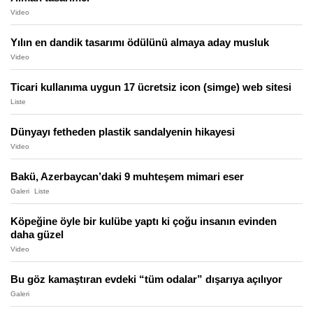
Video
Yılın en dandik tasarımı ödülünü almaya aday musluk
Video
Ticari kullanıma uygun 17 ücretsiz icon (simge) web sitesi
Liste
Dünyayı fetheden plastik sandalyenin hikayesi
Video
Bakü, Azerbaycan’daki 9 muhteşem mimari eser
Galeri
Liste
Köpeğine öyle bir kulübe yaptı ki çoğu insanın evinden
daha güzel
Video
Bu göz kamaştıran evdeki “tüm odalar” dışarıya açılıyor
Galeri