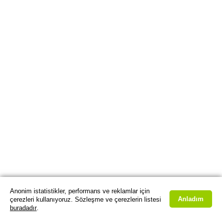
Anonim istatistikler, performans ve reklamlar için
Anladım
çerezleri kullanıyoruz. Sözleşme ve çerezlerin listesi
buradadır
.