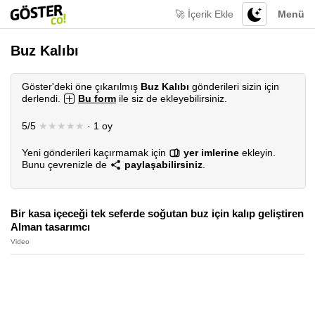
🚀 İçerik Ekle
Menü
Buz Kalıbı
Göster'deki öne çıkarılmış
Buz Kalıbı
gönderileri sizin için
derlendi.
Bu form
ile siz de ekleyebilirsiniz.
5/5
★★★★★
· 1 oy
Yeni gönderileri kaçırmamak için
yer imlerine
ekleyin.
Bunu çevrenizle de
paylaşabilirsiniz
.
Bir kasa içeceği tek seferde soğutan buz için kalıp geliştiren
Alman tasarımcı
Video