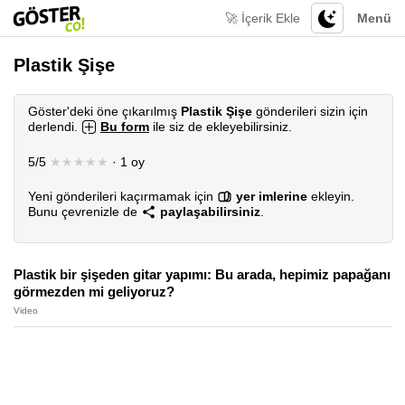
🚀 İçerik Ekle
Menü
Plastik Şişe
Göster'deki öne çıkarılmış
Plastik Şişe
gönderileri sizin için
derlendi.
Bu form
ile siz de ekleyebilirsiniz.
5/5
★★★★★
· 1 oy
Yeni gönderileri kaçırmamak için
yer imlerine
ekleyin.
Bunu çevrenizle de
paylaşabilirsiniz
.
Plastik bir şişeden gitar yapımı: Bu arada, hepimiz papağanı
görmezden mi geliyoruz?
Video