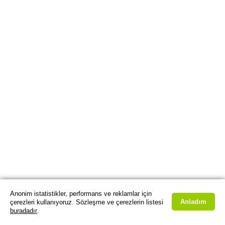
Anonim istatistikler, performans ve reklamlar için
Anladım
çerezleri kullanıyoruz. Sözleşme ve çerezlerin listesi
buradadır
.