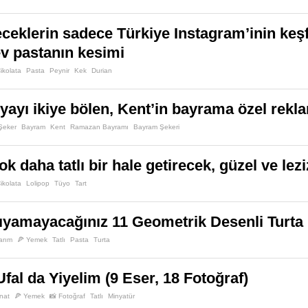
ceklerin sadece Türkiye Instagram’inin keş
v pastanın kesimi
ikolata
Pasta
Peynir
Kek
Durian
ayı ikiye bölen, Kent’in bayrama özel rekl
Şeker
Bayram
Kent
Ramazan Bayramı
Bayram Şekeri
ok daha tatlı bir hale getirecek, güzel ve leziz
ikolata
Lolipop
Tüyo
Tart
ıyamayacağınız 11 Geometrik Desenli Turta
arım
🍕 Yemek
Tatlı
Pasta
Turta
fal da Yiyelim (9 Eser, 18 Fotoğraf)
nat
🍕 Yemek
📸 Fotoğraf
Tatlı
Minyatür