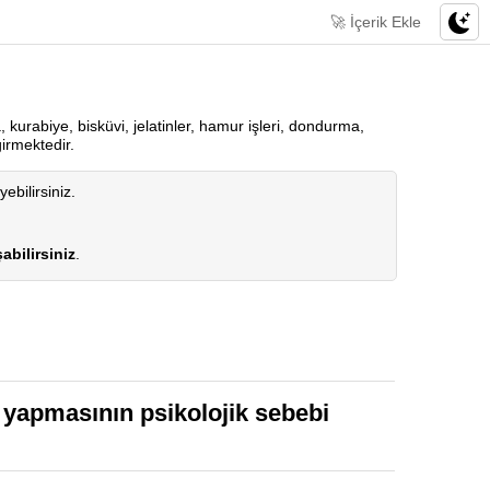
🚀 İçerik Ekle
kurabiye, bisküvi, jelatinler, hamur işleri, dondurma,
irmektedir.
yebilirsiniz.
abilirsiniz
.
u yapmasının psikolojik sebebi