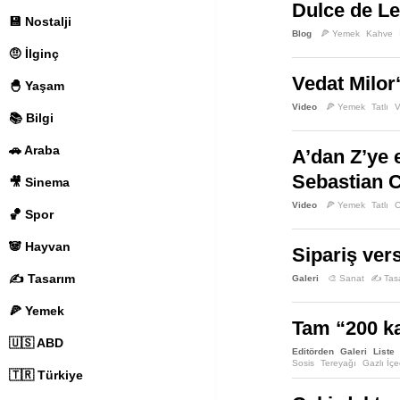
Dulce de Lec
💾 Nostalji
Blog
🍕 Yemek
Kahve
🤨 İlginç
Vedat Milor
🐣 Yaşam
Video
🍕 Yemek
Tatlı
V
📚 Bilgi
🚗 Araba
A’dan Z’ye 
Sebastian C
🎥 Sinema
Video
🍕 Yemek
Tatlı
C
🏀 Spor
🐼 Hayvan
Sipariş ver
✍️ Tasarım
Galeri
🎨 Sanat
✍️ Tas
🍕 Yemek
Tam “200 ka
🇺🇸 ABD
Editörden
Galeri
Liste
Sosis
Tereyağı
Gazlı İç
🇹🇷 Türkiye
Sandviç
Üzüm
Zayıflam
Ayıcık Şeker
Badem
Bai
Kahvaltılık Gevrek
Kalori