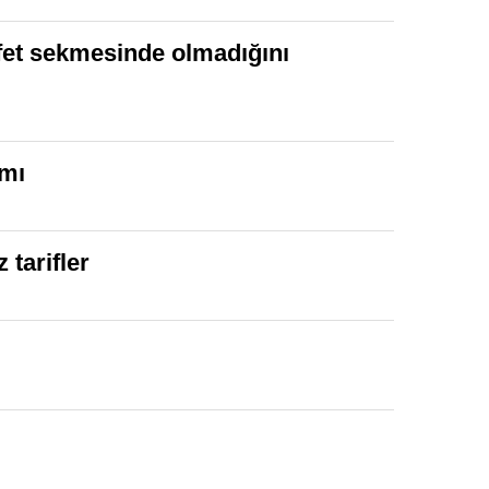
fet sekmesinde olmadığını
amı
 tarifler