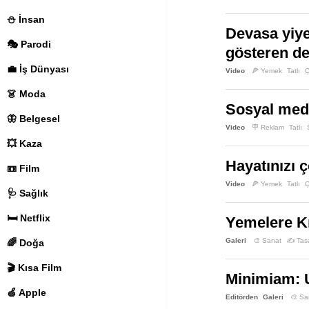
⛄️ İnsan
Devasa yiye
🎭 Parodi
gösteren de
💼 İş Dünyası
Video
🍕 Yemek
Tatlı
Ç
👗 Moda
Sosyal medy
🦋 Belgesel
Video
🪧 Reklam
Tatlı
💥 Kaza
Hayatınızı ç
📼 Film
Video
🍕 Yemek
Tatlı
Ç
🩺 Sağlık
🛏️ Netflix
Yemelere K
Galeri
🎨 Sanat
✍️ Tas
🌈 Doğa
🎬 Kısa Film
Minimiam: U
🍏 Apple
Editörden
Galeri
🎨 Sa