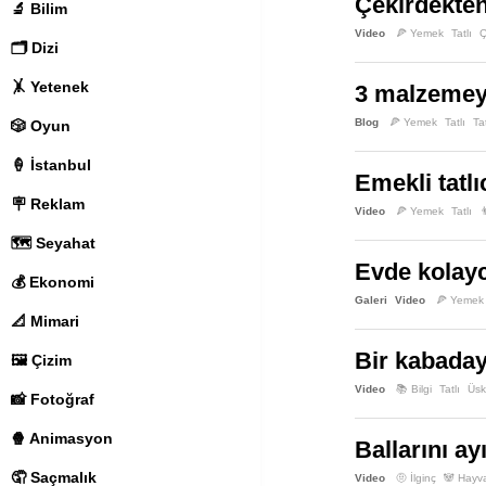
Çekirdekten
🔬 Bilim
Ton Balığı
Tootsie Pops
Video
🍕 Yemek
Tatlı
Ç
🗂️ Dizi
🤸 Yetenek
3 malzemeyle
Blog
🍕 Yemek
Tatlı
Tat
🎲 Oyun
🍦 İstanbul
Emekli tatlı
🪧 Reklam
Video
🍕 Yemek
Tatlı

🗺️ Seyahat
Evde kolayca
💰 Ekonomi
Galeri
Video
🍕 Yemek
📐 Mimari
Bir kabaday
🖼️ Çizim
Video
📚 Bilgi
Tatlı
Üsk
📸 Fotoğraf
🍿 Animasyon
Ballarını ay
🤦 Saçmalık
Video
🤨 İlginç
🐼 Hayv