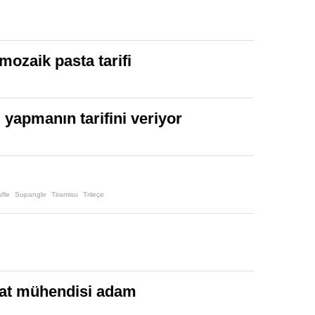
mozaik pasta tarifi
” yapmanın tarifini veriyor
fle
Supangle
Tiramisu
Trileçe
iraat mühendisi adam