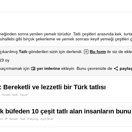
inden sonra yenilen yemek türüdür. Tatlı çeşitleri arasında kek, turta, 
hallebi gibi birçok şekerleme ve yemek sonrası keyif yemeği çeşitleri g
çıkarılmış
Tatlı
gönderileri sizin için derlendi.
Bu form
ile siz de ekle
19 oy
 kaçırmamak için
yer imlerine
ekleyin. Bunu çevrenizle de
paylaş
 Bereketli ve lezzetli bir Türk tatlısı
 Yemek Tarifi
Aşure
ık büfeden 10 çeşit tatlı alan insanların bun
am
🍕 Yemek
Tatlı
Psikoloji
Açık Büfe