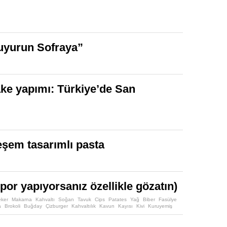
Buyurun Sofraya”
ke yapımı: Türkiye’de San
eşem tasarımlı pasta
or yapıyorsanız özellikle gözatın)
ker
Makarna
Kahvaltı
Soğan
Tavuk
Cips
Patates
Yağ
Biber
Fasülye
a
Brokoli
Buğday
Çizburger
Kahvaltılık
Kavun
Kayısı
Kivi
Kuruyemiş
es Cipsi
Pırasa
Şarküteri
Sirke
Tatlandırıcı
Turta
Yoğurt
Avokado
Yoğurt
Damla Çikolata
Esmer Şeker
Hershey's
Hindi Füme
Smarties
Snickers
Splenda
Süt
Tahıl
Tane Mısır
Tavukburger