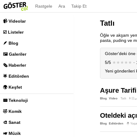
Rastgele
Ara
Takip Et
📹 Videolar
Tatlı
☑️ Listeler
Öğle ve akşam yemeğ
pasta, puding ve mu
🪶 Blog
Göster'deki öne 
🖼️ Galeriler
5/5
★★★★★
· 
🗞️ Haberler
Yeni gönderileri
🌟 Editörden
🌍 Keşfet
Aşure Tarifi:
Blog
Video
Tatlı
👨🏻‍
📟 Teknoloji
🤣 Komik
Oteldeki aç
🎨 Sanat
Blog
Editörden
🐣 Yaş
🎺 Müzik