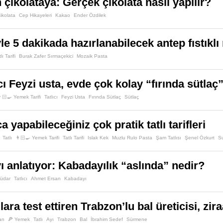
 çikolataya: Gerçek çikolata nasıl yapılır?
Werther's
Yabanmersini
Yağlı Süt
ikolata
Cep Hikayeleri
Kakao
Ender Özdilek
 5 dakikada hazırlanabilecek antep fıstıklı 
lı Tarifi
Burak Zafer Sırmaçekici
Mozaik Pasta
cı Feyzi usta, evde çok kolay “fırında sütlaç
🏻‍🍳 Yemek Tarifi
Tatlıcı
Feyzi Usta
Fırında Sütlaç
Sütlaç
 yapabileceğiniz çok pratik tatlı tarifleri
Tatlı
👨🏻‍🍳 Yemek Tarifi
Tatlı Tarifi
Islak Kek
Muzlu Rulo Pasta
Şam Tatlısı
Şenel Özkurt
Su
ı anlatıyor: Kabadayılık “aslında” nedir?
üdar
Tatlıcı
Ahmet Ersan
Kabadayı
ılara test ettiren Trabzon’lu bal üreticisi, z
an
🍕 Yemek
Tatlı
Ayı
Trabzon
Bal
İbrahim Sedef
Sürmene