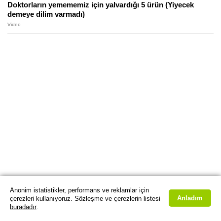
Doktorların yemememiz için yalvardığı 5 ürün (Yiyecek
demeye dilim varmadı)
Video
Anonim istatistikler, performans ve reklamlar için
Anladım
çerezleri kullanıyoruz. Sözleşme ve çerezlerin listesi
buradadır
.