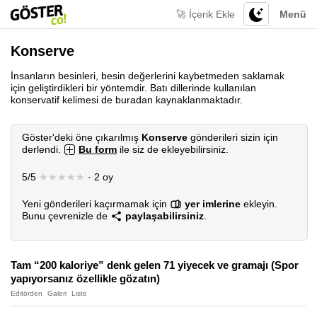
🚀 İçerik Ekle
Menü
Konserve
İnsanların besinleri, besin değerlerini kaybetmeden saklamak
için geliştirdikleri bir yöntemdir. Batı dillerinde kullanılan
konservatif kelimesi de buradan kaynaklanmaktadır.
Göster'deki öne çıkarılmış
Konserve
gönderileri sizin için
derlendi.
Bu form
ile siz de ekleyebilirsiniz.
5/5
★★★★★
· 2 oy
Yeni gönderileri kaçırmamak için
yer imlerine
ekleyin.
Bunu çevrenizle de
paylaşabilirsiniz
.
Tam “200 kaloriye” denk gelen 71 yiyecek ve gramajı (Spor
yapıyorsanız özellikle gözatın)
Editörden
Galeri
Liste