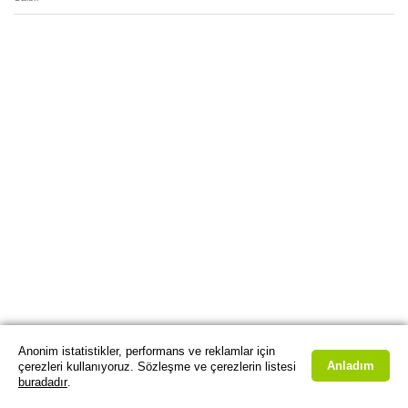
Anonim istatistikler, performans ve reklamlar için
Anladım
çerezleri kullanıyoruz. Sözleşme ve çerezlerin listesi
buradadır
.