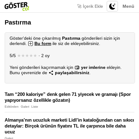
🚀 İçerik Ekle
Menü
Pastırma
Göster'deki öne çıkarılmış
Pastırma
gönderileri sizin için
derlendi.
Bu form
ile siz de ekleyebilirsiniz.
5/5
★★★★★
· 2 oy
Yeni gönderileri kaçırmamak için
yer imlerine
ekleyin.
Bunu çevrenizle de
paylaşabilirsiniz
.
Tam “200 kaloriye” denk gelen 71 yiyecek ve gramajı (Spor
yapıyorsanız özellikle gözatın)
Editörden
Galeri
Liste
Almanya’nın ucuzluk marketi Lidl’in kataloğundan can sıkıcı
detaylar: Birçok ürünün fiyatını TL ile çarpınca bile daha
ucuz
Galeri