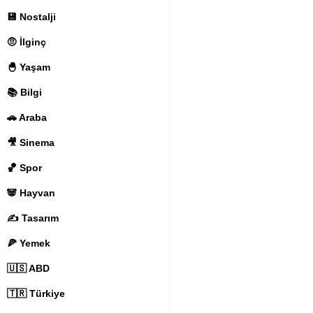
💾 Nostalji
🤨 İlginç
🐣 Yaşam
📚 Bilgi
🚗 Araba
🎥 Sinema
🏀 Spor
🐼 Hayvan
✍️ Tasarım
🍕 Yemek
🇺🇸 ABD
🇹🇷 Türkiye