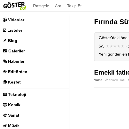
Rastgele
Ara
Takip Et
📹 Videolar
Fırında Sü
☑️ Listeler
Göster'deki öne 
🪶 Blog
5/5
★★★★★
· 
🖼️ Galeriler
Yeni gönderileri
🗞️ Haberler
Emekli tatlı
🌟 Editörden
Video
🍕 Yemek
Tatlı

🌍 Keşfet
📟 Teknoloji
🤣 Komik
🎨 Sanat
🎺 Müzik