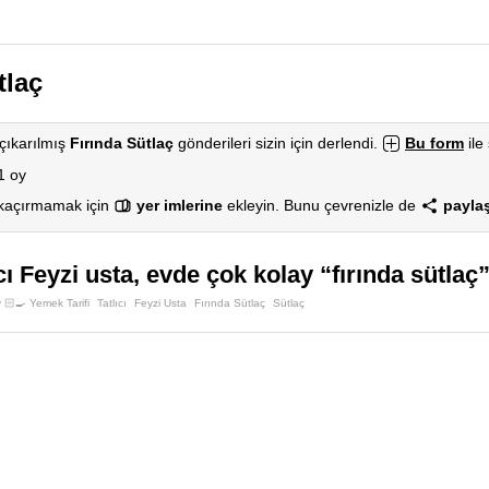
tlaç
çıkarılmış
Fırında Sütlaç
gönderileri sizin için derlendi.
Bu form
ile 
1 oy
 kaçırmamak için
yer imlerine
ekleyin. Bunu çevrenizle de
paylaş
cı Feyzi usta, evde çok kolay “fırında sütlaç
🏻‍🍳 Yemek Tarifi
Tatlıcı
Feyzi Usta
Fırında Sütlaç
Sütlaç