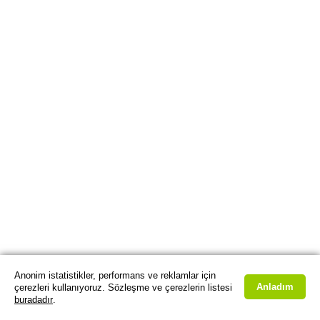
Anonim istatistikler, performans ve reklamlar için
Anladım
çerezleri kullanıyoruz. Sözleşme ve çerezlerin listesi
buradadır
.