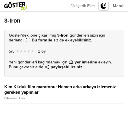
🚀 İçerik Ekle
Menü
3-Iron
Göster'deki öne çıkarılmış
3-Iron
gönderileri sizin için
derlendi.
Bu form
ile siz de ekleyebilirsiniz.
5/5
★★★★★
· 1 oy
Yeni gönderileri kaçırmamak için
yer imlerine
ekleyin.
Bunu çevrenizle de
paylaşabilirsiniz
.
Kim Ki-duk film maratonu: Hemen arka arkaya izlemeniz
gereken yapımlar
Editörden
Liste