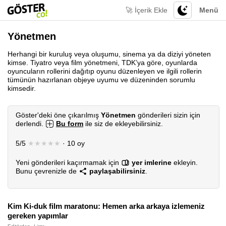
🚀 İçerik Ekle
Menü
Yönetmen
Herhangi bir kuruluş veya oluşumu, sinema ya da diziyi yöneten
kimse. Tiyatro veya film yönetmeni, TDK’ya göre, oyunlarda
oyuncuların rollerini dağıtıp oyunu düzenleyen ve ilgili rollerin
tümünün hazırlanan objeye uyumu ve düzeninden sorumlu
kimsedir.
Göster'deki öne çıkarılmış
Yönetmen
gönderileri sizin için
derlendi.
Bu form
ile siz de ekleyebilirsiniz.
5/5
★★★★★
· 10 oy
Yeni gönderileri kaçırmamak için
yer imlerine
ekleyin.
Bunu çevrenizle de
paylaşabilirsiniz
.
Kim Ki-duk film maratonu: Hemen arka arkaya izlemeniz
gereken yapımlar