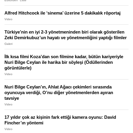
Editörden
Liste
Alfred Hitchcock ile ‘sinema’ üzerine 5 dakikalık röportaj
Video
Türkiye’nin en iyi 2-3 yönetmeninden biri olarak gösterilen
Zeki Demirkubuz’un hayatı ve yönetmenliğini yaptığı filmler
Galeri
İlk kısa filmi Koza’dan son filmine kadar, bütün kariyeriyle
Nuri Bilge Ceylan ile harika bir söyleşi (Ödüllerinden
görüntülerle)
Video
Nuri Bilge Ceylan’ın, Ahlat Ağacı çekimleri sırasında
oyuncuya verdiği, O’nu diğer yönetmenlerden ayıran
tavsiye
Video
17 yıldır çok az kişinin fark ettiği kamera oyunu: David
Fincher’ın yöntemi
Video