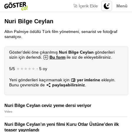
🚀 İçerik Ekle
Menü
Nuri Bilge Ceylan
Altın Palmiye ödüllü Türk film yönetmeni, senarist ve fotoğraf
sanatçısı.
Göster'deki öne çıkarılmış
Nuri Bilge Ceylan
gönderileri
sizin için derlendi.
Bu form
ile siz de ekleyebilirsiniz.
5/5
★★★★★
· 5 oy
Yeni gönderileri kaçırmamak için
yer imlerine
ekleyin.
Bunu çevrenizle de
paylaşabilirsiniz
.
Nuri Bilge Ceylan ceviz yeme dersi veriyor
Video
Nuri Bilge Ceylan’ın yeni filmi Kuru Otlar Üstüne’den ilk
teaser yayınlandı