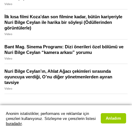
Video
İlk kısa filmi Koza’dan son filmine kadar, bütün kariyeriyle
Nuri Bilge Ceylan ile harika bir söyleşi (Ödüllerinden
görüntülerle)
Video
Bant Mag. Sinema Programı: Dizi önerileri özel bölümü ve
Nuri Bilge Ceylan “kamera arkası” yorumu
Video
Nuri Bilge Ceylan’ın, Ahlat Ağacı çekimleri sırasında
oyuncuya verdiği, O’nu diğer yönetmenlerden ayıran
tavsiye
Video
Anonim istatistikler, performans ve reklamlar için
Anladım
çerezleri kullanıyoruz. Sözleşme ve çerezlerin listesi
buradadır
.