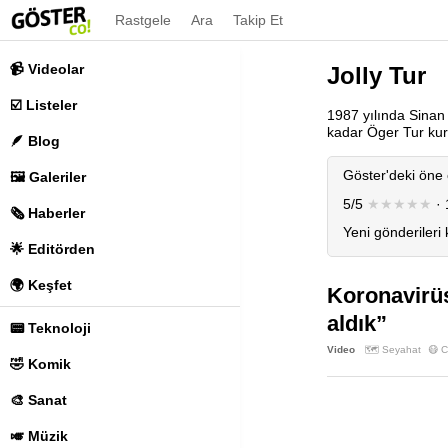
Rastgele
Ara
Takip Et
📹 Videolar
Jolly Tur
☑️ Listeler
1987 yılında Sinan 
kadar Öger Tur kuru
🪶 Blog
Göster'deki öne 
🖼️ Galeriler
5/5
★★★★★
· 
🗞️ Haberler
Yeni gönderileri
🌟 Editörden
🌍 Keşfet
Koronavirüs
aldık”
📟 Teknoloji
Video
🗺️ Seyahat
😷 
🤣 Komik
🎨 Sanat
🎺 Müzik