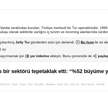
Vardar tarafından kurulan, Türkiye merkezli bir Tur operatörüdür. 1994 y
luşu olarak sektörde varlığını iç turizm ve incoming alanlarında sürdü
çıkarılmış
Jolly Tur
gönderileri sizin için derlendi.
Bu form
ile siz de
1 oy
 kaçırmamak için
yer imlerine
ekleyin. Bunu çevrenizle de
paylaş
 bir sektörü tepetaklak etti: “%52 büyüme y
COVID-19
Turist
Turizm
Otel
StoryBox
Beşiktaş
Hava Yolu
Jolly Tur
Mete Vardar
Otelcilik