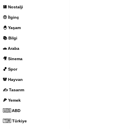
💾 Nostalji
🤨 İlginç
🐣 Yaşam
📚 Bilgi
🚗 Araba
🎥 Sinema
🏀 Spor
🐼 Hayvan
✍️ Tasarım
🍕 Yemek
🇺🇸 ABD
🇹🇷 Türkiye