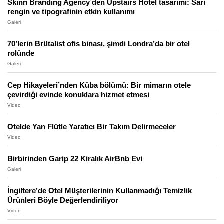
Skinn Branding Agency’den Upstairs Hotel tasarımı: Sarı
rengin ve tipografinin etkin kullanımı
Galeri
70’lerin Brütalist ofis binası, şimdi Londra’da bir otel
rolünde
Galeri
Cep Hikayeleri’nden Küba bölümü: Bir mimarın otele
çevirdiği evinde konuklara hizmet etmesi
Video
Otelde Yan Flütle Yaratıcı Bir Takım Delirmeceler
Video
Birbirinden Garip 22 Kiralık AirBnb Evi
Galeri
İngiltere’de Otel Müşterilerinin Kullanmadığı Temizlik
Ürünleri Böyle Değerlendiriliyor
Video