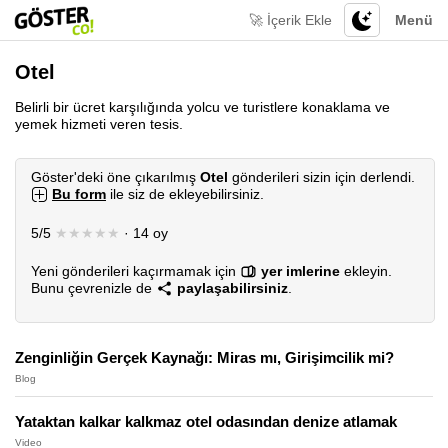
🚀 İçerik Ekle
Menü
Otel
Belirli bir ücret karşılığında yolcu ve turistlere konaklama ve
yemek hizmeti veren tesis.
Göster'deki öne çıkarılmış
Otel
gönderileri sizin için derlendi.
Bu form
ile siz de ekleyebilirsiniz.
5/5
★★★★★
· 14 oy
Yeni gönderileri kaçırmamak için
yer imlerine
ekleyin.
Bunu çevrenizle de
paylaşabilirsiniz
.
Zenginliğin Gerçek Kaynağı: Miras mı, Girişimcilik mi?
Blog
Yataktan kalkar kalkmaz otel odasından denize atlamak
Video