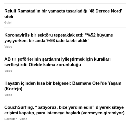
Reiulf Ramstad’ın bir yamaçta tasarladığı ’48 Derece Nord’
oteli
Galeri
Koronavirüs bir sektörü tepetaklak etti: “%52 büyüme
yaşıyorken, bir anda %93 iade talebi aldık”
Video
AB tır şoförlerinin şartlarını iyileştirmek için kuralları
sertleştirdi: Otelde kalma zorunluluğu
Video
Hayatın içinden kısa bir belgesel: Basmane Otel’de Yaşam
(Kortejo)
Video
CouchSurfing, “batıyoruz, bize yardım edin” diyerek siteye
erişimi kapatıp, para istemeye başladı (vermeyen giremiyor)
Editörden
Video