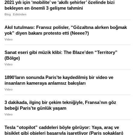
2021 yılı için ‘mobilite’ ve ‘akıllı şehirler’ özelinde bizi
bekleyen en önemli 3 gelişme tahmini
Blog
Editörden
Akıl tutulması: Fransız polisler, “Gözaltına alırken boğmak
yok” diyen bakanı protesto etti (Neeee?)
Video
Sanat eseri gibi müzik klibi: The Blaze’den “Territory”
(Bölge)
Video
1890’ların sonunda Paris’te kaydedilmiş bir video ve
insanların kameraya anlamsız bakışları
Video
3 dakikada, ilginç bir çekim tekniğiyle, Fransa’nın göz
bebeği Paris’te günlük yaşam
Video
Tesla “otopilot” caddeleri böyle görüyor: Yaya, araç ve
bisiklet gibi objeleri başarıyla işaretliyor (Paris sokakları)