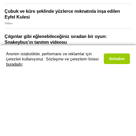
Çubuk ve küre şeklinde yüzlerce mıknatısla inşa edilen
Eyfel Kulesi
Video
Çılgınlar gibi eğlenebileceğiniz sıradan bir oyun:
Snakeybus’ın tanıtım videosu
Video
Anonim istatistikler, performans ve reklamlar için
Anladım
çerezleri kullanıyoruz. Sözleşme ve çerezlerin listesi
Medeniyetin beşiği Fransa’da(!), dükkanlar 1 Mayıs’ta
buradadır
.
“yağmalanmamak için” kendini zırhla kapladı
Video
Yangında yok olan Notre Dame Katedrali’nin, 2015 yılından
3D lazer taramaları ortaya çıktı: Bu ne anlama geliyor?
Video
2 Dünya savaşının vermediği zararı veren yangından sonra
Notre Dame Katedrali’nden geriye kalanlar
Video