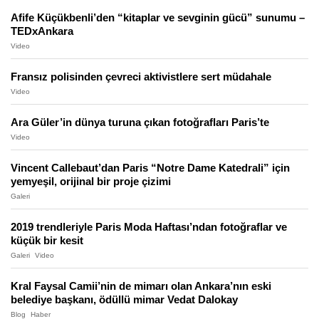
Afife Küçükbenli’den “kitaplar ve sevginin gücü” sunumu –
TEDxAnkara
Video
Fransız polisinden çevreci aktivistlere sert müdahale
Video
Ara Güler’in dünya turuna çıkan fotoğrafları Paris’te
Video
Vincent Callebaut’dan Paris “Notre Dame Katedrali” için
yemyeşil, orijinal bir proje çizimi
Galeri
2019 trendleriyle Paris Moda Haftası’ndan fotoğraflar ve
küçük bir kesit
Galeri
Video
Kral Faysal Camii’nin de mimarı olan Ankara’nın eski
belediye başkanı, ödüllü mimar Vedat Dalokay
Blog
Haber