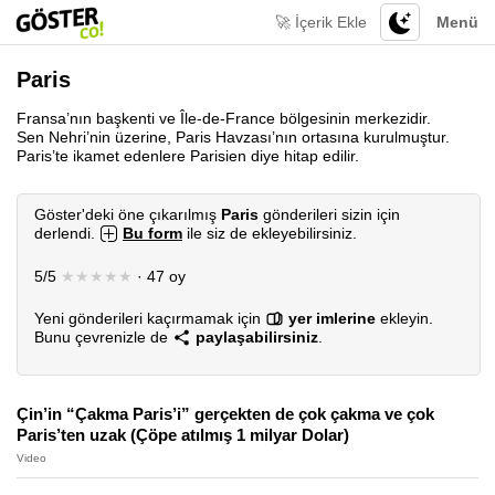
🚀 İçerik Ekle
Menü
Paris
Fransa’nın başkenti ve Île-de-France bölgesinin merkezidir.
Sen Nehri’nin üzerine, Paris Havzası’nın ortasına kurulmuştur.
Paris’te ikamet edenlere Parisien diye hitap edilir.
Göster'deki öne çıkarılmış
Paris
gönderileri sizin için
derlendi.
Bu form
ile siz de ekleyebilirsiniz.
5/5
★★★★★
· 47 oy
Yeni gönderileri kaçırmamak için
yer imlerine
ekleyin.
Bunu çevrenizle de
paylaşabilirsiniz
.
Çin’in “Çakma Paris’i” gerçekten de çok çakma ve çok
Paris’ten uzak (Çöpe atılmış 1 milyar Dolar)
Video