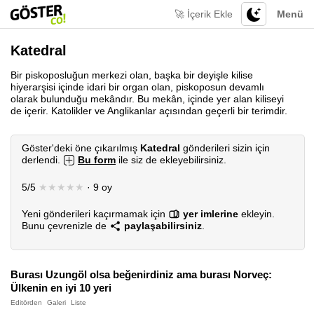
🚀 İçerik Ekle
Menü
Katedral
Bir piskoposluğun merkezi olan, başka bir deyişle kilise
hiyerarşisi içinde idari bir organ olan, piskoposun devamlı
olarak bulunduğu mekândır. Bu mekân, içinde yer alan kiliseyi
de içerir. Katolikler ve Anglikanlar açısından geçerli bir terimdir.
Göster'deki öne çıkarılmış
Katedral
gönderileri sizin için
derlendi.
Bu form
ile siz de ekleyebilirsiniz.
5/5
★★★★★
· 9 oy
Yeni gönderileri kaçırmamak için
yer imlerine
ekleyin.
Bunu çevrenizle de
paylaşabilirsiniz
.
Burası Uzungöl olsa beğenirdiniz ama burası Norveç:
Ülkenin en iyi 10 yeri
Editörden
Galeri
Liste