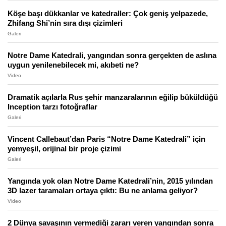
Köşe başı dükkanlar ve katedraller: Çok geniş yelpazede,
Zhifang Shi’nin sıra dışı çizimleri
Galeri
Notre Dame Katedrali, yangından sonra gerçekten de aslına
uygun yenilenebilecek mi, akıbeti ne?
Video
Dramatik açılarla Rus şehir manzaralarının eğilip büküldüğü
Inception tarzı fotoğraflar
Galeri
Vincent Callebaut’dan Paris “Notre Dame Katedrali” için
yemyeşil, orijinal bir proje çizimi
Galeri
Yangında yok olan Notre Dame Katedrali’nin, 2015 yılından
3D lazer taramaları ortaya çıktı: Bu ne anlama geliyor?
Video
2 Dünya savaşının vermediği zararı veren yangından sonra