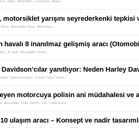
arım
İtalya
Motorsiklet
Lambretta
Vespa
 motorsiklet yarışını seyrederkenki tepkisi 
Baba
Motorsiklet Yarışı
Man Adası
 havalı 8 inanılmaz gelişmiş aracı (Otomobil
raba
✈️ Uçak
Motorsiklet
Drone
 Davidson’cılar yanıtlıyor: Neden Harley D
siklet
Harley-Davidson
Kemal Tuğrul Sümer
meyen motorcuya polisin ani müdahalesi ve 
ik
Motorsiklet
Polis
GoPro
Suç
Trafik Kuralı
ı 10 ulaşım aracı – Konsept ve nadir tasarıml
raba
✍️ Tasarım
Gelecek
Motorsiklet
Konsept
2020