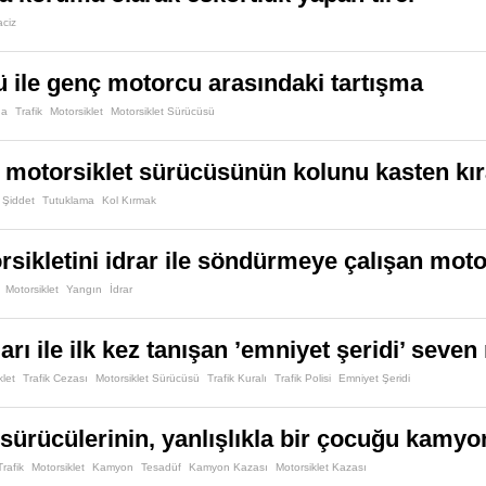
aciz
ü ile genç motorcu arasındaki tartışma
ga
Trafik
Motorsiklet
Motorsiklet Sürücüsü
 motorsiklet sürücüsünün kolunu kasten kır
Şiddet
Tutuklama
Kol Kırmak
sikletini idrar ile söndürmeye çalışan moto
Motorsiklet
Yangın
İdrar
ları ile ilk kez tanışan ’emniyet şeridi’ seve
klet
Trafik Cezası
Motorsiklet Sürücüsü
Trafik Kuralı
Trafik Polisi
Emniyet Şeridi
 sürücülerinin, yanlışlıkla bir çocuğu kamyo
Trafik
Motorsiklet
Kamyon
Tesadüf
Kamyon Kazası
Motorsiklet Kazası