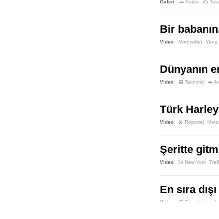
Galeri
🚗 Araba
✍️ Tas
Bir babanın,
Video
Motorsiklet
Yarış
Dünyanın en
Video
📟 Teknoloji
🚗 A
Türk Harley
Video
🎤 Röportaj
Motor
Şeritte git
Video
🗽 New York
Traf
En sıra dış
Video
📟 Teknoloji
🚗 A