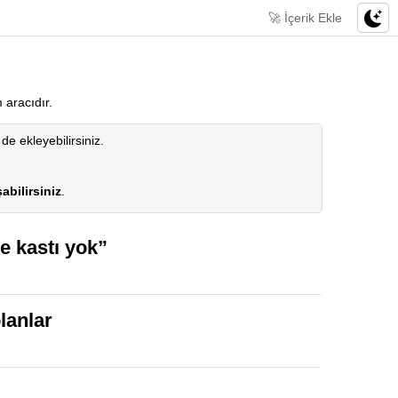
🚀 İçerik Ekle
m aracıdır.
 de ekleyebilirsiniz.
abilirsiniz
.
e kastı yok”
lanlar