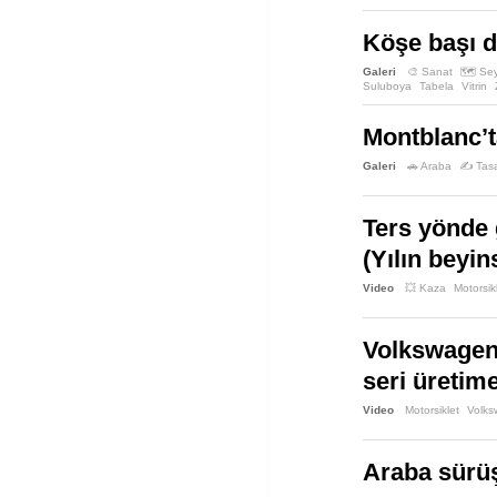
Köşe başı d
Galeri
🎨 Sanat
🗺️ Se
Suluboya
Tabela
Vitrin
Montblanc’t
Galeri
🚗 Araba
✍️ Tas
Ters yönde g
(Yılın beyin
Video
💥 Kaza
Motorsik
Volkswagen’
seri üretime
Video
Motorsiklet
Volk
Araba sürüş 