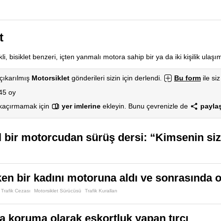
t
kli, bisiklet benzeri, içten yanmalı motora sahip bir ya da iki kişilik ulaşı
çıkarılmış
Motorsiklet
gönderileri sizin için derlendi.
Bu form
ile siz
45 oy
 kaçırmamak için
yer imlerine
ekleyin. Bunu çevrenizle de
paylaş
 bir motorcudan sürüş dersi: “Kimsenin siz
en bir kadını motoruna aldı ve sonrasında o
Trafik Cezası
Motorsiklet Sürücüsü
Trafik Kuralları
a koruma olarak eskortluk yapan tırcı