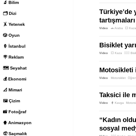
🔬 Bilim
Türkiye’de 
🗂️ Dizi
tartışmalar
🤸 Yetenek
Video
🚗 Araba
💥 Kaz
🎲 Oyun
Bisiklet ya
🍦 İstanbul
Video
💥 Kaza
🚴🏻‍♂️ Bis
🪧 Reklam
🗺️ Seyahat
Motosikleti 
Video
Motorsiklet
Öğren
💰 Ekonomi
📐 Mimari
Taksici ile 
🖼️ Çizim
Video
🥊 Kavga
Motorsi
📸 Fotoğraf
“Kadın oldu
🍿 Animasyon
sosyal medy
🤦 Saçmalık