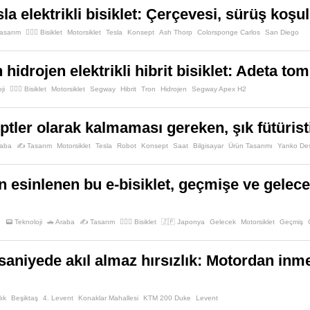
a elektrikli bisiklet: Çerçevesi, sürüş koşull
asarım
🚴🏻‍♂️ Bisiklet
Motorsiklet
Tesla
Konsept
Ash Thorp
Colorsponge Carlos
San Diego
idrojen elektrikli hibrit bisiklet: Adeta tom
ji
🚴🏻‍♂️ Bisiklet
Motorsiklet
Segway
Hibrit
Tron
Hidrojen
Segway Apex H2
ptler olarak kalmaması gereken, şık fütürist
raba
✍️ Tasarım
Motorsiklet
Tesla
Robot
Konsept
Saat
Bilgisayar
Ürün Tasarımı
Yanko De
 esinlenen bu e-bisiklet, geçmişe ve gelec
📟 Teknoloji
🚗 Araba
✍️ Tasarım
🚴🏻‍♂️ Bisiklet
🇯🇵 Japonya
Gelecek
Motorsiklet
Geçmiş
 saniyede akıl almaz hırsızlık: Motordan inme
lık
Beşiktaş
4. Levent
Konaklar Mahallesi
KTM 200 Duke
Levent