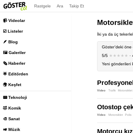
Rastgele
Ara
Takip Et
📹 Videolar
Motorsikle
☑️ Listeler
İki ya da üç tekerle
🪶 Blog
Göster'deki öne 
🖼️ Galeriler
5/5
★★★★★
· 
🗞️ Haberler
Yeni gönderileri
🌟 Editörden
Profesyonel
🌍 Keşfet
Video
Trafik
Motorsiklet
📟 Teknoloji
Otostop çek
🤣 Komik
Video
Motorsiklet
Polis
🎨 Sanat
🎺 Müzik
Motorcu kız