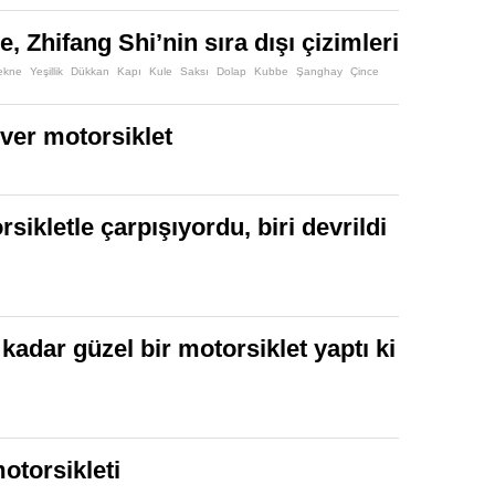
 Zhifang Shi’nin sıra dışı çizimleri
ekne
Yeşillik
Dükkan
Kapı
Kule
Saksı
Dolap
Kubbe
Şanghay
Çince
ver motorsiklet
sikletle çarpışıyordu, biri devrildi
kadar güzel bir motorsiklet yaptı ki
otorsikleti