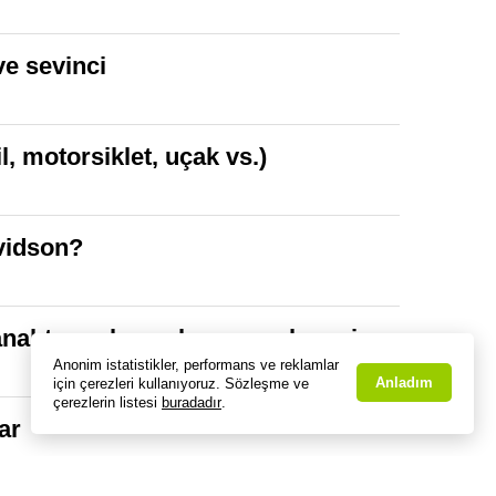
ve sevinci
, motorsiklet, uçak vs.)
avidson?
anahtarını kapıp kenara çekmesi
Anonim istatistikler, performans ve reklamlar
Anladım
için çerezleri kullanıyoruz. Sözleşme ve
çerezlerin listesi
buradadır
.
ar