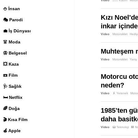
Video
🙋🏻‍♀️ Kadın
Motors
⛄️ İnsan
Kızı Noel’d
🎭 Parodi
inkar içind
💼 İş Dünyası
Video
Motorsiklet
Hediy
👗 Moda
Muhteşem mo
🦋 Belgesel
Video
Motorsiklet
Yarış
💥 Kaza
📼 Film
Motorcu oto
neden?
🩺 Sağlık
Video
🤸 Yetenek
Motor
🛏️ Netflix
🌈 Doğa
1985’ten gü
daha basitke
🎬 Kısa Film
Video
📟 Teknoloji
💾 No
🍏 Apple