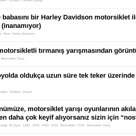
iklet
Cinsiyet
Cinsiyet Eşitliği
e babasını bir Harley Davidson motorsiklet i
e (inanamıyor)
e
Noel
Harley-Davidson
torsikletli tırmanış yarışmasından görüntü
Motorsiklet Yarışı
yolda oldukça uzun süre tek teker üzerinde
siklet
Tehlikeli
Otoyol
nümüze, motorsiklet yarışı oyunlarının akıla
n daha çok keyif alıyorsanız sizin için “nost
stalji
🎲 Oyun
1990
2000
1980
2010
Motorsiklet
2020
Motorsiklet Yarışı