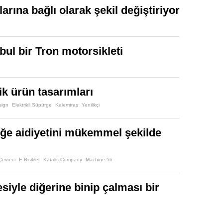
arına bağlı olarak şekil değiştiriyor
bul bir Tron motorsikleti
ik ürün tasarımları
sign
Elektrikli Süpürge
Kalemtraş
Yenilikçi
eğe aidiyetini mükemmel şekilde
Çevreci
E-Bisiklet
Katalis Company
Machine 56
siyle diğerine binip çalması bir