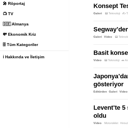
🎤 Röportaj
Konsept Tesl
📺 TV
Galeri
📟 Teknoloji
✍️ T
🇩🇪 Almanya
Segway’den h
💸 Ekonomik Kriz
Galeri
Video
📟 Teknolo
🗄️ Tüm Kategoriler
Basit konse
ℹ️ Hakkında ve İletişim
Video
📟 Teknoloji
🚗 A
Japonya’dan
gösteriyor
Editörden
Galeri
Video
Levent’te 5
oldu
Video
Motorsiklet
Hırsız