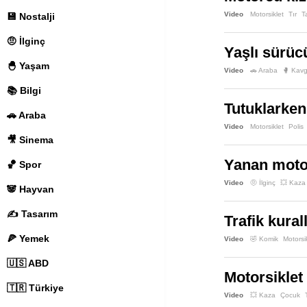
Video
Motorsiklet
Tır
T
💾 Nostalji
🤨 İlginç
Yaşlı sürüc
🐣 Yaşam
Video
🚗 Araba
🥊 Kav
📚 Bilgi
Tutuklarken
🚗 Araba
Video
Motorsiklet
Polis
🎥 Sinema
Yanan motor
🏀 Spor
Video
🤨 İlginç
💥 Kaza
🐼 Hayvan
✍️ Tasarım
Trafik kural
🍕 Yemek
Video
🤣 Komik
Motorsi
🇺🇸 ABD
Motorsiklet
🇹🇷 Türkiye
Video
💥 Kaza
Çocuk