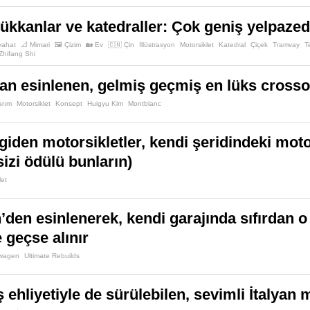
ükkanlar ve katedraller: Çok geniş yelpazede,
yahat
📐 Mimari
🖼️ Çizim
🏡 Ev
🇨🇳 Çin
İllüstrasyon
Motorsiklet
Katedral
Çiçek
Tramvay
T
Zhifang Shi
an esinlenen, gelmiş geçmiş en lüks crosso
arım
Motorsiklet
Konsept
Huigyu Kim
Montblanc
iden motorsikletler, kendi şeridindeki motor
sizi ödülü bunların)
let
den esinlenerek, kendi garajında sıfırdan o 
 geçse alınır
swagen
Ultimate Rebuilds
ehliyetiyle de sürülebilen, sevimli İtalyan m