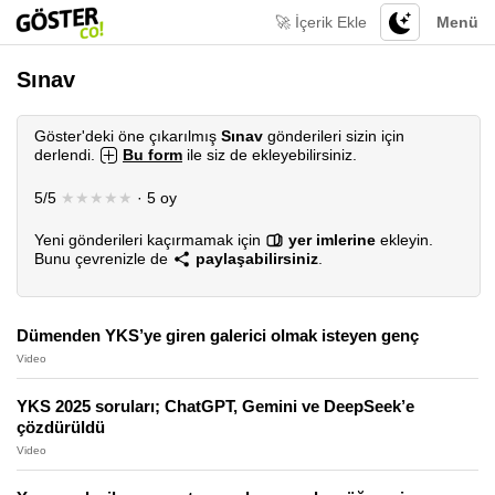
🚀 İçerik Ekle
Menü
Sınav
Göster'deki öne çıkarılmış
Sınav
gönderileri sizin için
derlendi.
Bu form
ile siz de ekleyebilirsiniz.
5/5
★★★★★
· 5 oy
Yeni gönderileri kaçırmamak için
yer imlerine
ekleyin.
Bunu çevrenizle de
paylaşabilirsiniz
.
Dümenden YKS’ye giren galerici olmak isteyen genç
Video
YKS 2025 soruları; ChatGPT, Gemini ve DeepSeek’e
çözdürüldü
Video