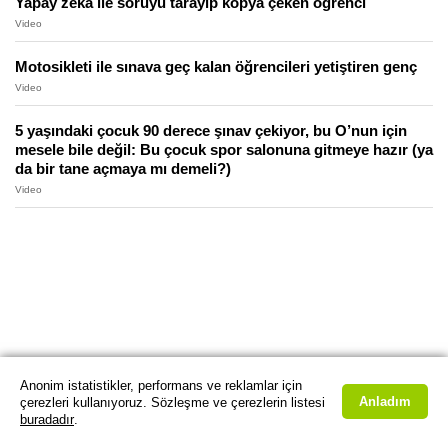
Yapay zeka ile soruyu tarayıp kopya çeken öğrenci
Video
Motosikleti ile sınava geç kalan öğrencileri yetiştiren genç
Video
5 yaşındaki çocuk 90 derece şınav çekiyor, bu O’nun için
mesele bile değil: Bu çocuk spor salonuna gitmeye hazır (ya
da bir tane açmaya mı demeli?)
Video
Anonim istatistikler, performans ve reklamlar için
Anladım
çerezleri kullanıyoruz. Sözleşme ve çerezlerin listesi
buradadır
.