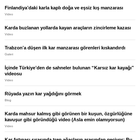
Finlandiya’daki karla kaplı doğa ve eşsiz kış manzarası
Video
Karda buzlanan yollarda kayan araçların zincirleme kazası
Video
Trabzon’a düşen ilk kar manzarası görenleri kıskandırdı
Galeri
İçinde Türkiye’den de sahneler bulunan “Karsız kar kayağı”
videosu
Video
Rüyada yazın kar yağdığını görmek
Blog
Karda mahsur kalmış gibi görünen bir kuşun, özgürlüğüne
kavuşur gibi göründüğü video (Asla emin olamıyorsun)
Video
Kar fırtınası sırasında tren ağaçların arasından geçiyor: Bu