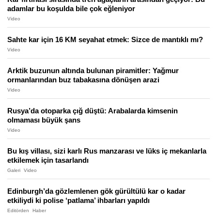
adamlar bu koşulda bile çok eğleniyor
Video
Sahte kar için 16 KM seyahat etmek: Sizce de mantıklı mı?
Video
Arktik buzunun altında bulunan piramitler: Yağmur
ormanlarından buz tabakasına dönüşen arazi
Video
Rusya’da otoparka çığ düştü: Arabalarda kimsenin
olmaması büyük şans
Video
Bu kış villası, sizi karlı Rus manzarası ve lüks iç mekanlarla
etkilemek için tasarlandı
Galeri
Video
Edinburgh’da gözlemlenen gök gürültülü kar o kadar
etkiliydi ki polise ‘patlama’ ihbarları yapıldı
Editörden
Haber