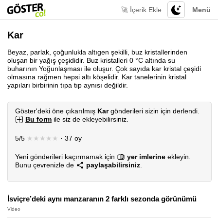
🚀 İçerik Ekle
Menü
Kar
Beyaz, parlak, çoğunlukla altıgen şekilli, buz kristallerinden
oluşan bir yağış çeşididir. Buz kristalleri 0 °C altında su
buharının Yoğunlaşması ile oluşur. Çok sayıda kar kristal çeşidi
olmasına rağmen hepsi altı köşelidir. Kar tanelerinin kristal
yapıları birbirinin tıpa tıp aynısı değildir.
Göster'deki öne çıkarılmış
Kar
gönderileri sizin için derlendi.
Bu form
ile siz de ekleyebilirsiniz.
5/5
★★★★★
· 37 oy
Yeni gönderileri kaçırmamak için
yer imlerine
ekleyin.
Bunu çevrenizle de
paylaşabilirsiniz
.
İsviçre’deki aynı manzaranın 2 farklı sezonda görünümü
Video