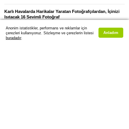
Karlı Havalarda Harikalar Yaratan Fotoğrafçılardan, İçinizi
Isıtacak 16 Sevimli Fotoğraf
Galeri
Anonim istatistikler, performans ve reklamlar için
Anladım
çerezleri kullanıyoruz. Sözleşme ve çerezlerin listesi
15 Günlük Emeğin Karşılığı 2 Dakika: Renkli Karlar Üstünde
buradadır
.
Kayak Keyfi
Video
Fikrimin İnce Gülü Eşliğinde “Karlı Kadıköy”
Video
Kimse Satmıyor Diye Kendi İnsan Uçurabilen Dev
Drone’unu Yaptı
Video
Rusya’nın (Kamyon Tasarımında) Soğuk Savaşı Kazandığı
Araçlar
Video
Bir Jeep’in Arkasından, New York Sokaklarında Kayak Keyfi