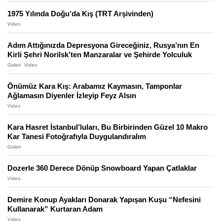
1975 Yılında Doğu’da Kış (TRT Arşivinden)
Video
Adım Attığınızda Depresyona Gireceğiniz, Rusya’nın En
Kirli Şehri Norilsk’ten Manzaralar ve Şehirde Yolculuk
Galeri
Video
Önümüz Kara Kış: Arabamız Kaymasın, Tamponlar
Ağlamasın Diyenler İzleyip Feyz Alsın
Video
Kara Hasret İstanbul’luları, Bu Birbirinden Güzel 10 Makro
Kar Tanesi Fotoğrafıyla Duygulandıralım
Galeri
Dozerle 360 Derece Dönüp Snowboard Yapan Çatlaklar
Video
Demire Konup Ayakları Donarak Yapışan Kuşu “Nefesini
Kullanarak” Kurtaran Adam
Video