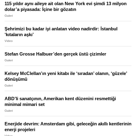
115 yıldır aynı aileye ait olan New York evi şimdi 13 milyon
dolar’a piyasada: İçine bir gözatın
Galeri
Şehrimizi bu kadar iyi anlatan video nadirdir: İstanbul
‘kıtaların aşkı’
Video
Stefan Grosse Halbuer’den gerçek üstü çizimler
Galeri
Kelsey McClellan’ın yeni kitabı ile ‘sıradan’ olanın, ‘güzele’
dönüşümü
Galeri
ABD’li sanatçının, Amerikan kent düzenini resmettiği
minimal mimari set
Galeri
Enerjide devrim: Amsterdam gibi, geleceğin akıllı kentlerinin
enerji projeleri
Video