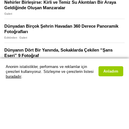
Nehirler Birleşirse: Kirli ve Temiz Su Akıntıları Bir Araya
Geldiğinde Oluşan Manzaralar
Galeri
Dünyadan Birçok Şehrin Havadan 360 Derece Panoramik
Fotoğrafları
Editörden
Galeri
Dünyanın Dört Bir Yanında, Sokaklarda Çekilen “Şans
Eseri” 9 Fotoğraf
Galeri
Anonim istatistikler, performans ve reklamlar için
Anladım
çerezleri kullanıyoruz. Sözleşme ve çerezlerin listesi
10 Muhteşem “Dip Düşüren” Havadan Çekim Şehir
buradadır
.
Görüntüsü
Galeri
Tek Fotoğrafta Büyük Şehirlerin 24 Saatinin Özeti, Gecesi
ve Gündüzü
Galeri
Bogota’daki Bu Yaşayan Bina, Dünyanın En Büyük Dikey
Bahçesi