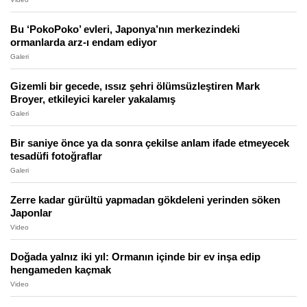
Bu ‘PokoPoko’ evleri, Japonya’nın merkezindeki
ormanlarda arz-ı endam ediyor
Galeri
Gizemli bir gecede, ıssız şehri ölümsüzleştiren Mark
Broyer, etkileyici kareler yakalamış
Galeri
Bir saniye önce ya da sonra çekilse anlam ifade etmeyecek
tesadüfi fotoğraflar
Galeri
Zerre kadar gürültü yapmadan gökdeleni yerinden söken
Japonlar
Video
Doğada yalnız iki yıl: Ormanın içinde bir ev inşa edip
hengameden kaçmak
Video