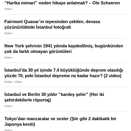
“Harika mimari” neden hikaye anlatmalı? – Ole Scheeren
Video
Fairmont Quasar’ın tepesinden çekilen, devasa
çözünürlükteki İstanbul fotoğrafı
Galeri
New York şehrinin 1941 yılında kaydedilmiş, bugünkünden
çok da farklı olmayan görüntüleri
Video
İstanbul’da 30 yıl içinde 7,4 büyüklüğünde deprem olasılığı
yüzde 70, peki İstanbul depreme ne kadar hazır? (2 video)
Galeri
Video
İstanbul ve Berlin 30 yıldır “kardeş şehir” (Her iki
şehirdekilerle röportaj)
Video
Tokyo’dan manzaralar ve sesler (Şiir gibi 2 dakikalık bir
Japonya kesiti)
Video