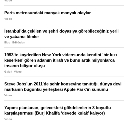
Video
Paris metrosundaki manyak manyak olaylar
Video
İstanbul’da çekilen ve şehri doyasıya görebileceğiniz yerli
ve yabancı filmler
Blog
Editörden
1993’te kaydedilen New York videosunda kendini ‘bir kızı
keserken’ gören adamın itirafı ve bunu artık milyonlarca
insanın biliyor oluşu
Galeri
Video
Steve Jobs’un 2011’de şehir konseyine tanıttığı, dünya devi
markanın bugünkü yerleşkesi Apple Park’ın sunumu
Video
Yapımı planlanan, gelecekteki gökdelenlerin 3 boyutlu
karşılaştırması (Burj Khalifa ‘devede kulak’ kalıyor)
Video