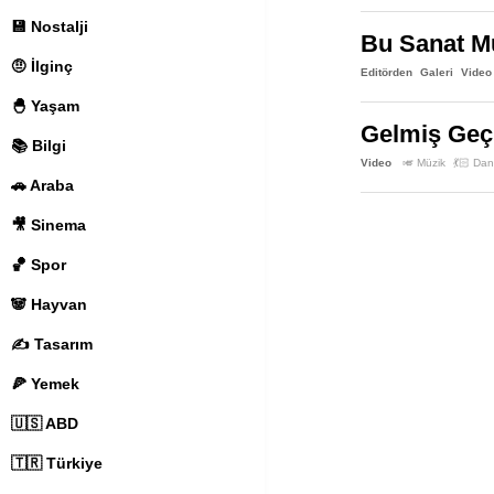
💾 Nostalji
Bu Sanat Mü
🤨 İlginç
Editörden
Galeri
Video
🐣 Yaşam
Gelmiş Geç
📚 Bilgi
Video
🎺 Müzik
💃🏻 Da
🚗 Araba
🎥 Sinema
🏀 Spor
🐼 Hayvan
✍️ Tasarım
🍕 Yemek
🇺🇸 ABD
🇹🇷 Türkiye