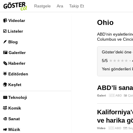
Rastgele
Ara
Takip Et
📹 Videolar
Ohio
☑️ Listeler
ABD’nin eyaletlerind
Columbus ve Cincinn
🪶 Blog
Göster'deki öne 
🖼️ Galeriler
5/5
★★★★★
· 
🗞️ Haberler
Yeni gönderileri
🌟 Editörden
🌍 Keşfet
ABD’li sana
Galeri
🇺🇸 ABD
🖼️ Çiz
📟 Teknoloji
🤣 Komik
Kaliforniya’
🎨 Sanat
ve harika g
Video
🇺🇸 ABD
🗺️ Se
🎺 Müzik