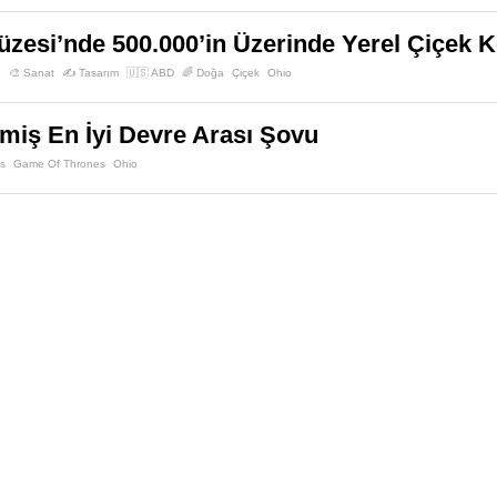
zesi’nde 500.000’in Üzerinde Yerel Çiçek 
🎨 Sanat
✍️ Tasarım
🇺🇸 ABD
🌈 Doğa
Çiçek
Ohio
miş En İyi Devre Arası Şovu
ns
Game Of Thrones
Ohio