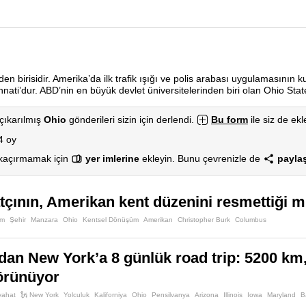
en birisidir. Amerika’da ilk trafik ışığı ve polis arabası uygulamasının kul
ati’dur. ABD’nin en büyük devlet üniversitelerinden biri olan Ohio Stat
çıkarılmış
Ohio
gönderileri sizin için derlendi.
Bu form
ile siz de ekle
4 oy
 kaçırmamak için
yer imlerine
ekleyin. Bunu çevrenizle de
paylaş
tçının, Amerikan kent düzenini resmettiği m
im
Şehir
Manzara
Ohio
Kentsel Dönüşüm
Amerikan
Christopher Burk
Columbus
dan New York’a 8 günlük road trip: 5200 km, 
örünüyor
yahat
🗽 New York
Yolculuk
Kaliforniya
Ohio
Pensilvanya
Arizona
Illinois
Iowa
Maryland
B