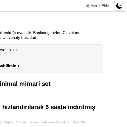
🚀 İçerik Ekle
lanıldığı eyalettir. Başlıca şehirleri Cleveland,
e University buradadır.
yebilirsiniz.
abilirsiniz
.
inimal mimari set
hızlandırılarak 6 saate indirilmiş
atı Virginia
Colorado
Indiana
Nebraska
New Mexico
Road Trip