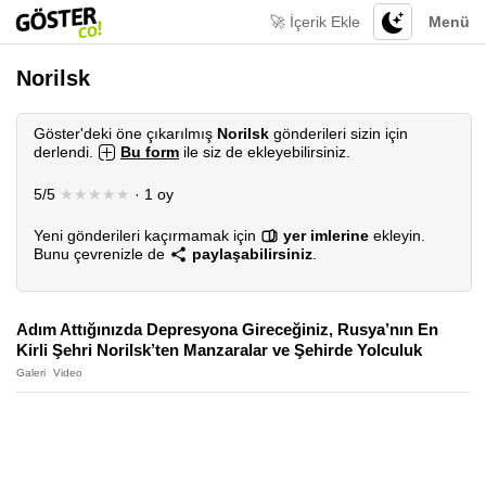
🚀 İçerik Ekle
Menü
Norilsk
Göster'deki öne çıkarılmış
Norilsk
gönderileri sizin için
derlendi.
Bu form
ile siz de ekleyebilirsiniz.
5/5
★★★★★
· 1 oy
Yeni gönderileri kaçırmamak için
yer imlerine
ekleyin.
Bunu çevrenizle de
paylaşabilirsiniz
.
Adım Attığınızda Depresyona Gireceğiniz, Rusya’nın En
Kirli Şehri Norilsk’ten Manzaralar ve Şehirde Yolculuk
Galeri
Video