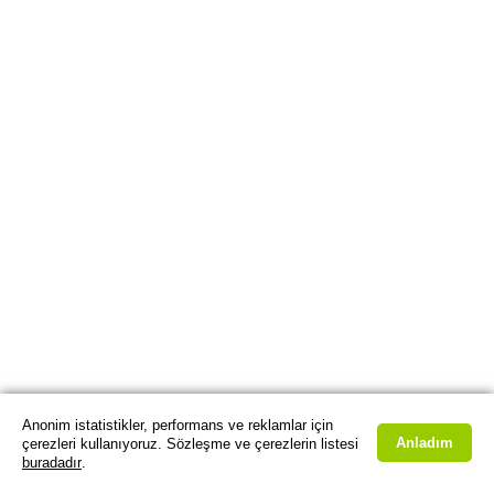
Anonim istatistikler, performans ve reklamlar için
Anladım
çerezleri kullanıyoruz. Sözleşme ve çerezlerin listesi
buradadır
.