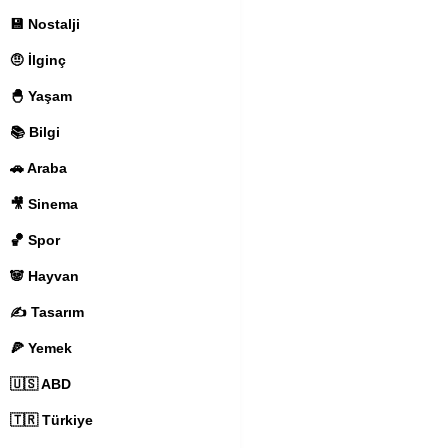
💾 Nostalji
🤨 İlginç
🐣 Yaşam
📚 Bilgi
🚗 Araba
🎥 Sinema
🏀 Spor
🐼 Hayvan
✍️ Tasarım
🍕 Yemek
🇺🇸 ABD
🇹🇷 Türkiye