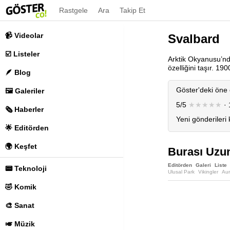
Rastgele
Ara
Takip Et
📹 Videolar
Svalbard
☑️ Listeler
Arktik Okyanusu’nd
özelliğini taşır. 1
🪶 Blog
Göster'deki öne 
🖼️ Galeriler
5/5
★★★★★
· 
🗞️ Haberler
Yeni gönderileri
🌟 Editörden
🌍 Keşfet
Burası Uzun
Editörden
Galeri
Liste
📟 Teknoloji
Ulusal Park
Vikingler
Aur
Naeroyfjord
Nidaros Kated
🤣 Komik
🎨 Sanat
🎺 Müzik