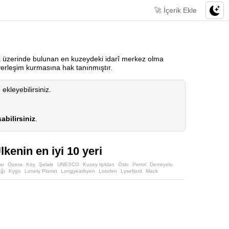
🚀 İçerik Ekle
a üzerinde bulunan en kuzeydeki idarî merkez olma
 yerleşim kurmasına hak tanınmıştır.
 ekleyebilirsiniz.
abilirsiniz
.
kenin en iyi 10 yeri
ar
Opera
Köy
Şelale
UNESCO
Kuzey Işıkları
Oslo
Petrol
Demiryolu
ğı
Kygo
Lonely Planet
Longyearbyen
Lotofen
Lysefjord
Mack
er
Svalbard
Tromso
Trondelag
Trondheim
Uzungöl
Vadi
Yayla