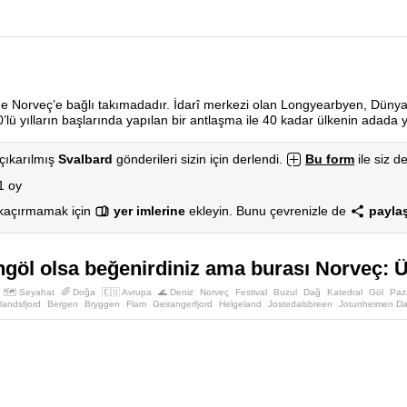
e Norveç’e bağlı takımadadır. İdarî merkezi olan Longyearbyen, Düny
900’lü yılların başlarında yapılan bir antlaşma ile 40 kadar ülkenin adada
çıkarılmış
Svalbard
gönderileri sizin için derlendi.
Bu form
ile siz de
1 oy
 kaçırmamak için
yer imlerine
ekleyin. Bunu çevrenizle de
paylaş
göl olsa beğenirdiniz ama burası Norveç: Ül
🗺️ Seyahat
🌈 Doğa
🇪🇺 Avrupa
🌊 Deniz
Norveç
Festival
Buzul
Dağ
Katedral
Göl
Paz
landsfjord
Bergen
Bryggen
Flam
Geirangerfjord
Helgeland
Jostedalsbreen
Jotunheimen Da
rali
Nidelva
Preikestolen
Ringve Müzik Müzesi
Rockheim Müzik Müzesi
Sognefjord
Stavang