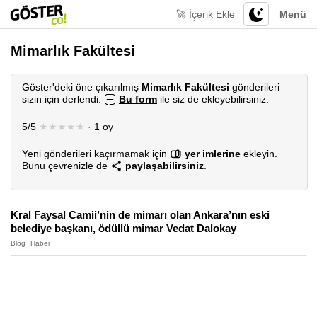
🚀 İçerik Ekle
Menü
Mimarlık Fakültesi
Göster'deki öne çıkarılmış
Mimarlık Fakültesi
gönderileri
sizin için derlendi.
Bu form
ile siz de ekleyebilirsiniz.
5/5
★★★★★
· 1 oy
Yeni gönderileri kaçırmamak için
yer imlerine
ekleyin.
Bunu çevrenizle de
paylaşabilirsiniz
.
Kral Faysal Camii’nin de mimarı olan Ankara’nın eski
belediye başkanı, ödüllü mimar Vedat Dalokay
Blog
Haber