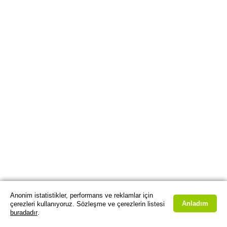
Anonim istatistikler, performans ve reklamlar için
Anladım
çerezleri kullanıyoruz. Sözleşme ve çerezlerin listesi
buradadır
.