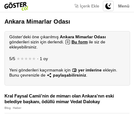
🚀 İçerik Ekle
Menü
Ankara Mimarlar Odası
Göster'deki öne çıkarılmış
Ankara Mimarlar Odası
gönderileri sizin için derlendi.
Bu form
ile siz de
ekleyebilirsiniz.
5/5
★★★★★
· 1 oy
Yeni gönderileri kaçırmamak için
yer imlerine
ekleyin.
Bunu çevrenizle de
paylaşabilirsiniz
.
Kral Faysal Camii’nin de mimarı olan Ankara’nın eski
belediye başkanı, ödüllü mimar Vedat Dalokay
Blog
Haber