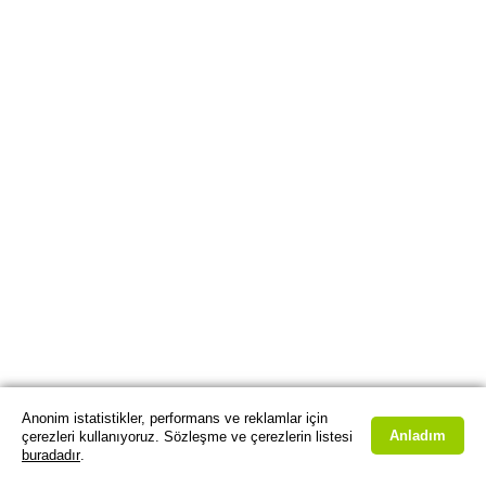
Anonim istatistikler, performans ve reklamlar için
Anladım
çerezleri kullanıyoruz. Sözleşme ve çerezlerin listesi
buradadır
.