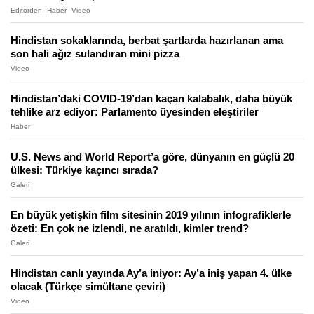
Editörden
Haber
Video
Hindistan sokaklarında, berbat şartlarda hazırlanan ama
son hali ağız sulandıran mini pizza
Video
Hindistan’daki COVID-19’dan kaçan kalabalık, daha büyük
tehlike arz ediyor: Parlamento üyesinden eleştiriler
Haber
U.S. News and World Report’a göre, dünyanın en güçlü 20
ülkesi: Türkiye kaçıncı sırada?
Galeri
En büyük yetişkin film sitesinin 2019 yılının infografiklerle
özeti: En çok ne izlendi, ne aratıldı, kimler trend?
Galeri
Hindistan canlı yayında Ay’a iniyor: Ay’a iniş yapan 4. ülke
olacak (Türkçe simültane çeviri)
Video