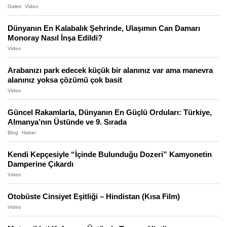
Galeri
Video
Dünyanın En Kalabalık Şehrinde, Ulaşımın Can Damarı
Monoray Nasıl İnşa Edildi?
Video
Arabanızı park edecek küçük bir alanınız var ama manevra
alanınız yoksa çözümü çok basit
Video
Güncel Rakamlarla, Dünyanın En Güçlü Orduları: Türkiye,
Almanya’nın Üstünde ve 9. Sırada
Blog
Haber
Kendi Kepçesiyle “İçinde Bulunduğu Dozeri” Kamyonetin
Damperine Çıkardı
Video
Otobüste Cinsiyet Eşitliği – Hindistan (Kısa Film)
Video