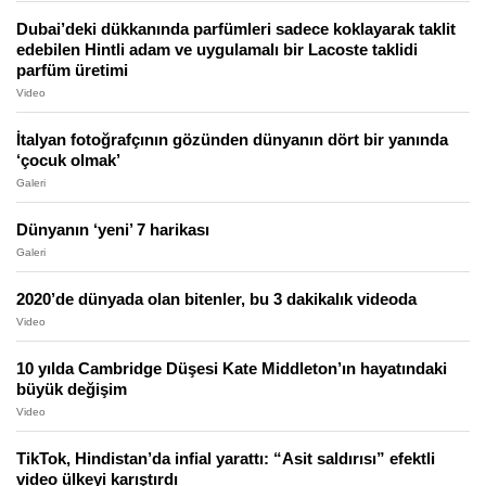
Dubai’deki dükkanında parfümleri sadece koklayarak taklit
edebilen Hintli adam ve uygulamalı bir Lacoste taklidi
parfüm üretimi
Video
İtalyan fotoğrafçının gözünden dünyanın dört bir yanında
‘çocuk olmak’
Galeri
Dünyanın ‘yeni’ 7 harikası
Galeri
2020’de dünyada olan bitenler, bu 3 dakikalık videoda
Video
10 yılda Cambridge Düşesi Kate Middleton’ın hayatındaki
büyük değişim
Video
TikTok, Hindistan’da infial yarattı: “Asit saldırısı” efektli
video ülkeyi karıştırdı