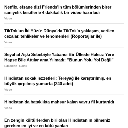
Netflix, efsane dizi Friends’in tüm bölümlerinden birer
saniyelik kesitlerle 4 dakikalık bir video hazırladı
Video
TikTok’un İki Yüzü: Dünya’da TikTok’a yaklaşım, verilen
cezalar, tehlikeler ve fenomenleri (Röportajlar ile)
Video
Seyahat Aşkı Sebebiyle Yabancı Bir Ülkede Haksız Yere
Hapse Bile Attılar ama Yılmadı: “Bunun Yolu Yol Değil”
Editörden
Galeri
Hindistan sokak lezzetleri: Tereyağ ile karıştırılmış, en
büyük çırpılmış yumurta (240 adet)
Video
Hindistan’da bataklıkta mahsur kalan yavru fil kurtarıldı
Video
En zengin kültürlerden biri olan Hindistan’ın bilmeniz
gereken en iyi ve en kötü yanları