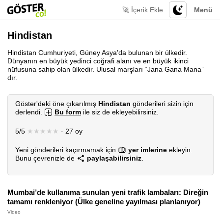
🚀 İçerik Ekle
Menü
Hindistan
Hindistan Cumhuriyeti, Güney Asya’da bulunan bir ülkedir.
Dünyanın en büyük yedinci coğrafi alanı ve en büyük ikinci
nüfusuna sahip olan ülkedir. Ulusal marşları “Jana Gana Mana”
dır.
Göster'deki öne çıkarılmış
Hindistan
gönderileri sizin için
derlendi.
Bu form
ile siz de ekleyebilirsiniz.
5/5
★★★★★
· 27 oy
Yeni gönderileri kaçırmamak için
yer imlerine
ekleyin.
Bunu çevrenizle de
paylaşabilirsiniz
.
Mumbai’de kullanıma sunulan yeni trafik lambaları: Direğin
tamamı renkleniyor (Ülke geneline yayılması planlanıyor)
Video