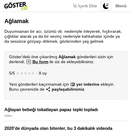
🚀 İçerik Ekle
Menü
Ağlamak
Duyumsanan bir acı, üzüntü vb. nedeniyle inleyerek, hıçkırarak,
çığlıklar atarak ya da bir sevinç nedeniyle kahkahalar içinde ya
da sessizce gözyaşı dökmek, gözlerinden yaş gelmek.
Göster'deki öne çıkarılmış
Ağlamak
gönderileri sizin için
derlendi.
Bu form
ile siz de ekleyebilirsiniz.
5/5
★★★★★
· 8 oy
Yeni gönderileri kaçırmamak için
yer imlerine
ekleyin.
Bunu çevrenizle de
paylaşabilirsiniz
.
Ağlayan bebeği tokatlayan papaz tepki topladı
Video
2020’de dünyada olan bitenler, bu 3 dakikalık videoda