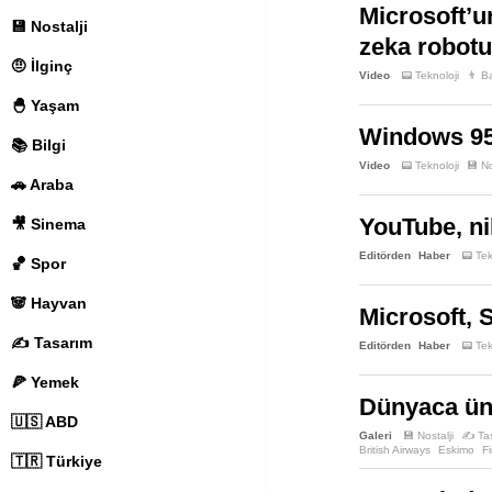
Microsoft’un
💾 Nostalji
zeka robotu
🤨 İlginç
Video
📟 Teknoloji
👨 B
🐣 Yaşam
Windows 95’
📚 Bilgi
Video
📟 Teknoloji
💾 No
🚗 Araba
YouTube, ni
🎥 Sinema
Editörden
Haber
📟 Tek
🏀 Spor
🐼 Hayvan
Microsoft, S
✍️ Tasarım
Editörden
Haber
📟 Tek
🍕 Yemek
Dünyaca ünl
🇺🇸 ABD
Galeri
💾 Nostalji
✍️ Ta
British Airways
Eskimo
Fi
🇹🇷 Türkiye