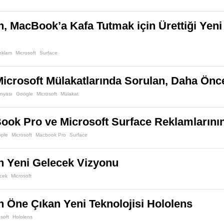
n, MacBook’a Kafa Tutmak için Ürettiği Yeni 
eklam
Microsoft
Surface
icrosoft Mülakatlarında Sorulan, Daha Önc
ünyası
Google
Microsoft
Mülakat
ok Pro ve Microsoft Surface Reklamlarının
pple
Microsoft
Macbook Pro
Surface
n Yeni Gelecek Vizyonu
cek
Microsoft
n Öne Çıkan Yeni Teknolojisi Hololens
soft
Hololens