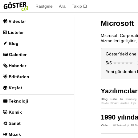
Rastgele
Ara
Takip Et
📹 Videolar
Microsoft
☑️ Listeler
Microsoft Corporatio
hizmetleri geliştirir,
🪶 Blog
Göster'deki öne 
🖼️ Galeriler
5/5
★★★★★
· 
🗞️ Haberler
Yeni gönderileri
🌟 Editörden
🌍 Keşfet
Yazılımcılar
Blog
Liste
📟 Teknoloji
📟 Teknoloji
Çoklu Cihaz Fareleri
Dpi
Tasarımcı Faresi
Uzun Pi
🤣 Komik
1990 yılınd
🎨 Sanat
Video
📟 Teknoloji
💾 No
🎺 Müzik