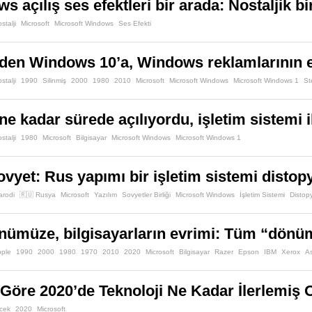
 açılış ses efektleri bir arada: Nostaljik b
stalji
Microsoft
Microsoft Windows
Ses Efekti
den Windows 10’a, Windows reklamlarının 
stalji
1990
Silinmiş
2000
1980
2010
Microsoft
Microsoft Windows
Microsoft Windows 1
St
e kadar sürede açılıyordu, işletim sistemi il
stalji
1980
Microsoft
Bilgisayar
Microsoft Windows
Microsoft Windows 1
yet: Rus yapımı bir işletim sistemi distop
arodi
🇷🇺 Rusya
Microsoft
Yazılım
Sovyetler Birliği
Microsoft Windows
İşletim Sistemi
Distop
nümüze, bilgisayarların evrimi: Tüm “dönüm 
pple
1990
2000
1980
1970
2010
2020
Microsoft
Bilgisayar
Razer
Epson
IBM
Xerox
A
 Göre 2020’de Teknoloji Ne Kadar İlerlemiş 
cek
2020
Microsoft