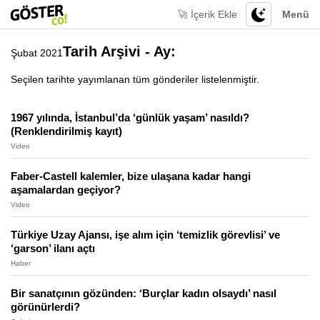
🚀 İçerik Ekle
Menü
Tarih Arşivi - Ay:
Şubat 2021
Seçilen tarihte yayımlanan tüm gönderiler listelenmiştir.
1967 yılında, İstanbul’da ‘günlük yaşam’ nasıldı?
(Renklendirilmiş kayıt)
Video
Faber-Castell kalemler, bize ulaşana kadar hangi
aşamalardan geçiyor?
Video
Türkiye Uzay Ajansı, işe alım için ‘temizlik görevlisi’ ve
‘garson’ ilanı açtı
Haber
Bir sanatçının gözünden: ‘Burçlar kadın olsaydı’ nasıl
görünürlerdi?