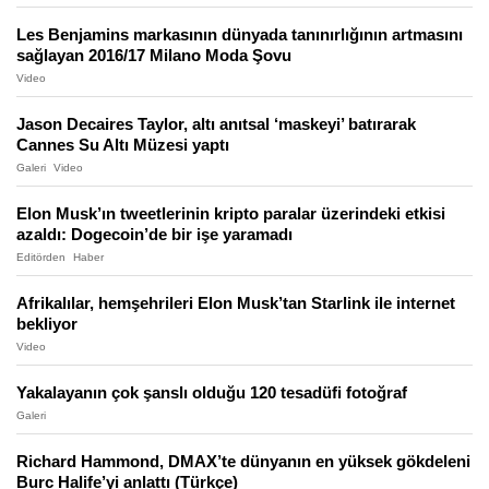
Les Benjamins markasının dünyada tanınırlığının artmasını
sağlayan 2016/17 Milano Moda Şovu
Video
Jason Decaires Taylor, altı anıtsal ‘maskeyi’ batırarak
Cannes Su Altı Müzesi yaptı
Galeri
Video
Elon Musk’ın tweetlerinin kripto paralar üzerindeki etkisi
azaldı: Dogecoin’de bir işe yaramadı
Editörden
Haber
Afrikalılar, hemşehrileri Elon Musk’tan Starlink ile internet
bekliyor
Video
Yakalayanın çok şanslı olduğu 120 tesadüfi fotoğraf
Galeri
Richard Hammond, DMAX’te dünyanın en yüksek gökdeleni
Burc Halife’yi anlattı (Türkçe)