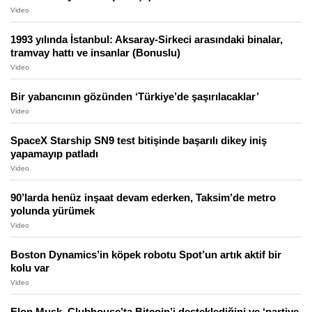
Video
1993 yılında İstanbul: Aksaray-Sirkeci arasındaki binalar,
tramvay hattı ve insanlar (Bonuslu)
Video
Bir yabancının gözünden ‘Türkiye’de şaşırılacaklar’
Video
SpaceX Starship SN9 test bitişinde başarılı dikey iniş
yapamayıp patladı
Video
90’larda henüz inşaat devam ederken, Taksim’de metro
yolunda yürümek
Video
Boston Dynamics’in köpek robotu Spot’un artık aktif bir
kolu var
Video
Elon Musk, Clubhouse’ta Bitcoin’i desteklediğini ve ‘partiye