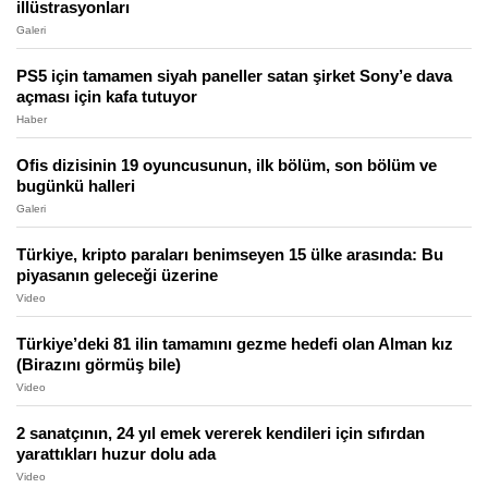
illüstrasyonları
Galeri
PS5 için tamamen siyah paneller satan şirket Sony’e dava
açması için kafa tutuyor
Haber
Ofis dizisinin 19 oyuncusunun, ilk bölüm, son bölüm ve
bugünkü halleri
Galeri
Türkiye, kripto paraları benimseyen 15 ülke arasında: Bu
piyasanın geleceği üzerine
Video
Türkiye’deki 81 ilin tamamını gezme hedefi olan Alman kız
(Birazını görmüş bile)
Video
2 sanatçının, 24 yıl emek vererek kendileri için sıfırdan
yarattıkları huzur dolu ada
Video