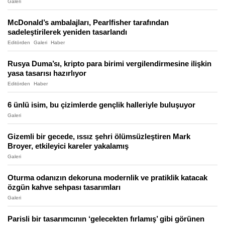
Galeri
McDonald’s ambalajları, Pearlfisher tarafından
sadeleştirilerek yeniden tasarlandı
Editörden
Galeri
Haber
Rusya Duma’sı, kripto para birimi vergilendirmesine ilişkin
yasa tasarısı hazırlıyor
Editörden
Haber
6 ünlü isim, bu çizimlerde gençlik halleriyle buluşuyor
Galeri
Gizemli bir gecede, ıssız şehri ölümsüzleştiren Mark
Broyer, etkileyici kareler yakalamış
Galeri
Oturma odanızın dekoruna modernlik ve pratiklik katacak
özgün kahve sehpası tasarımları
Galeri
Parisli bir tasarımcının ‘gelecekten fırlamış’ gibi görünen