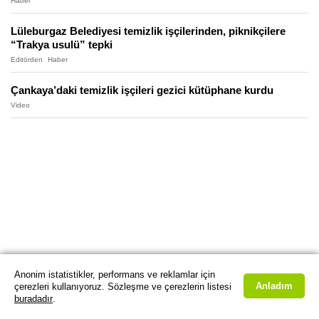
Haber
Lüleburgaz Belediyesi temizlik işçilerinden, piknikçilere
“Trakya usulü” tepki
Editörden
Haber
Çankaya’daki temizlik işçileri gezici kütüphane kurdu
Video
Anonim istatistikler, performans ve reklamlar için
Anladım
çerezleri kullanıyoruz. Sözleşme ve çerezlerin listesi
buradadır
.