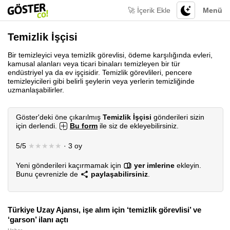
🚀 İçerik Ekle
Menü
Temizlik İşçisi
Bir temizleyici veya temizlik görevlisi, ödeme karşılığında evleri,
kamusal alanları veya ticari binaları temizleyen bir tür
endüstriyel ya da ev işçisidir. Temizlik görevlileri, pencere
temizleyicileri gibi belirli şeylerin veya yerlerin temizliğinde
uzmanlaşabilirler.
Göster'deki öne çıkarılmış
Temizlik İşçisi
gönderileri sizin
için derlendi.
Bu form
ile siz de ekleyebilirsiniz.
5/5
★★★★★
· 3 oy
Yeni gönderileri kaçırmamak için
yer imlerine
ekleyin.
Bunu çevrenizle de
paylaşabilirsiniz
.
Türkiye Uzay Ajansı, işe alım için ‘temizlik görevlisi’ ve
‘garson’ ilanı açtı