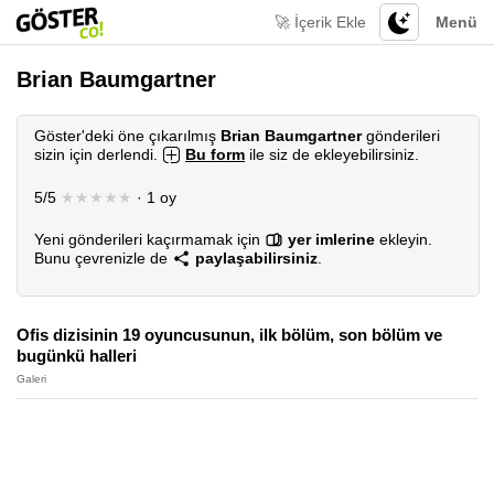
🚀 İçerik Ekle
Menü
Brian Baumgartner
Göster'deki öne çıkarılmış
Brian Baumgartner
gönderileri
sizin için derlendi.
Bu form
ile siz de ekleyebilirsiniz.
5/5
★★★★★
· 1 oy
Yeni gönderileri kaçırmamak için
yer imlerine
ekleyin.
Bunu çevrenizle de
paylaşabilirsiniz
.
Ofis dizisinin 19 oyuncusunun, ilk bölüm, son bölüm ve
bugünkü halleri
Galeri