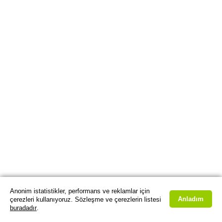
Anonim istatistikler, performans ve reklamlar için
Anladım
çerezleri kullanıyoruz. Sözleşme ve çerezlerin listesi
buradadır
.