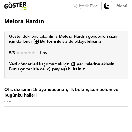
🚀 İçerik Ekle
Menü
Melora Hardin
Göster'deki öne çıkarılmış
Melora Hardin
gönderileri sizin
için derlendi.
Bu form
ile siz de ekleyebilirsiniz.
5/5
★★★★★
· 1 oy
Yeni gönderileri kaçırmamak için
yer imlerine
ekleyin.
Bunu çevrenizle de
paylaşabilirsiniz
.
Ofis dizisinin 19 oyuncusunun, ilk bölüm, son bölüm ve
bugünkü halleri
Galeri