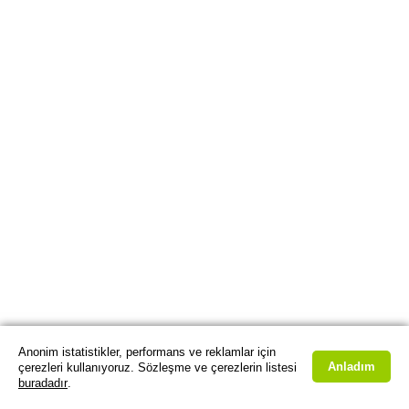
Anonim istatistikler, performans ve reklamlar için
Anladım
çerezleri kullanıyoruz. Sözleşme ve çerezlerin listesi
buradadır
.