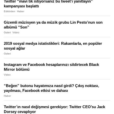
Twitter “mavi tik istiyorsanız bu tweet’i yanıtlayın”
kampanyası başlattı
Editörden
Haber
Gizemli müzisyen ya da müzik grubu Lin Pesto’nun son
albümü “Son”
Galeri
Video
2019 sosyal medya istatistikleri: Rakamlarla, en popüler
sosyal ağlar
Galeri
Instagram ve Facebook hesaplarınızı sildirtecek Black
Mirror bölümü
Video
“Beğen” butonu hayatımıza nasıl girdi? Çıkış noktası,
yayılması, Facebook etkisi ve dahası
Haber
Twitter’ın nasıl değişmesi gerekiyor: Twitter CEO’su Jack
Dorsey cevaplıyor