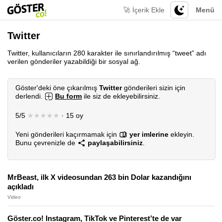
🚀 İçerik Ekle
Menü
Twitter
Twitter, kullanıcıların 280 karakter ile sınırlandırılmış “tweet” adı
verilen gönderiler yazabildiği bir sosyal ağ.
Göster'deki öne çıkarılmış
Twitter
gönderileri sizin için
derlendi.
Bu form
ile siz de ekleyebilirsiniz.
5/5
★★★★★
· 15 oy
Yeni gönderileri kaçırmamak için
yer imlerine
ekleyin.
Bunu çevrenizle de
paylaşabilirsiniz
.
MrBeast, ilk X videosundan 263 bin Dolar kazandığını
açıkladı
Video
Göster.co! Instagram, TikTok ve Pinterest’te de var