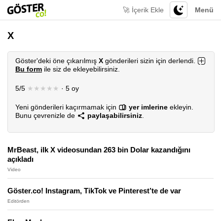
🚀 İçerik Ekle
Menü
X
Göster'deki öne çıkarılmış
X
gönderileri sizin için derlendi.
Bu form
ile siz de ekleyebilirsiniz.
5/5
★★★★★
· 5 oy
Yeni gönderileri kaçırmamak için
yer imlerine
ekleyin.
Bunu çevrenizle de
paylaşabilirsiniz
.
MrBeast, ilk X videosundan 263 bin Dolar kazandığını
açıkladı
Video
Göster.co! Instagram, TikTok ve Pinterest’te de var
Editörden