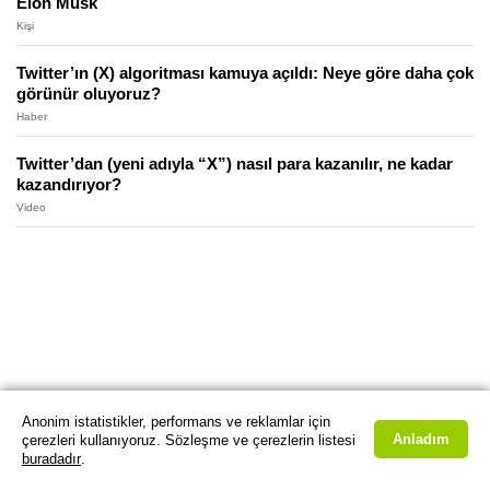
Elon Musk
Kişi
Twitter’ın (X) algoritması kamuya açıldı: Neye göre daha çok
görünür oluyoruz?
Haber
Twitter’dan (yeni adıyla “X”) nasıl para kazanılır, ne kadar
kazandırıyor?
Video
Anonim istatistikler, performans ve reklamlar için
Anladım
çerezleri kullanıyoruz. Sözleşme ve çerezlerin listesi
buradadır
.