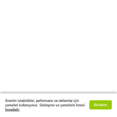
Anonim istatistikler, performans ve reklamlar için
Anladım
çerezleri kullanıyoruz. Sözleşme ve çerezlerin listesi
buradadır
.