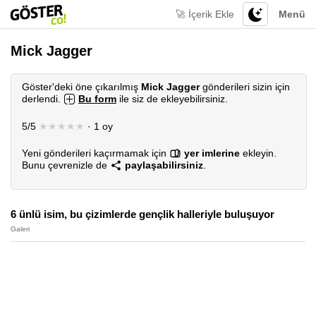
🚀 İçerik Ekle
Menü
Mick Jagger
Göster'deki öne çıkarılmış
Mick Jagger
gönderileri sizin için
derlendi.
Bu form
ile siz de ekleyebilirsiniz.
5/5
★★★★★
· 1 oy
Yeni gönderileri kaçırmamak için
yer imlerine
ekleyin.
Bunu çevrenizle de
paylaşabilirsiniz
.
6 ünlü isim, bu çizimlerde gençlik halleriyle buluşuyor
Galeri