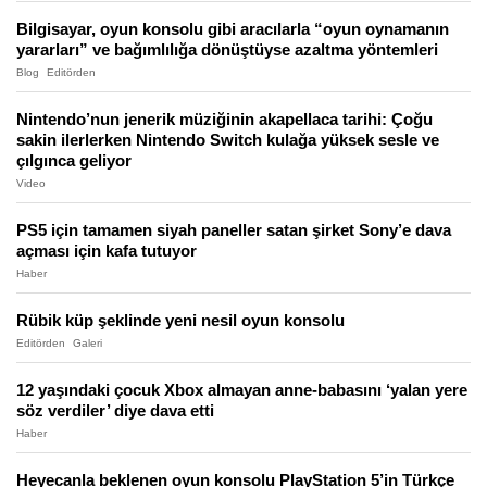
Bilgisayar, oyun konsolu gibi aracılarla “oyun oynamanın
yararları” ve bağımlılığa dönüştüyse azaltma yöntemleri
Blog
Editörden
Nintendo’nun jenerik müziğinin akapellaca tarihi: Çoğu
sakin ilerlerken Nintendo Switch kulağa yüksek sesle ve
çılgınca geliyor
Video
PS5 için tamamen siyah paneller satan şirket Sony’e dava
açması için kafa tutuyor
Haber
Rübik küp şeklinde yeni nesil oyun konsolu
Editörden
Galeri
12 yaşındaki çocuk Xbox almayan anne-babasını ‘yalan yere
söz verdiler’ diye dava etti
Haber
Heyecanla beklenen oyun konsolu PlayStation 5’in Türkçe