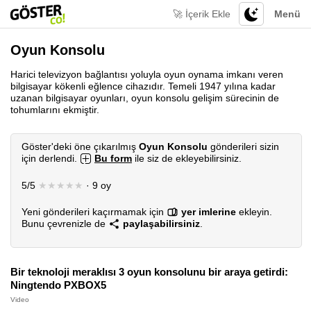
🚀 İçerik Ekle
Menü
Oyun Konsolu
Harici televizyon bağlantısı yoluyla oyun oynama imkanı veren
bilgisayar kökenli eğlence cihazıdır. Temeli 1947 yılına kadar
uzanan bilgisayar oyunları, oyun konsolu gelişim sürecinin de
tohumlarını ekmiştir.
Göster'deki öne çıkarılmış
Oyun Konsolu
gönderileri sizin
için derlendi.
Bu form
ile siz de ekleyebilirsiniz.
5/5
★★★★★
· 9 oy
Yeni gönderileri kaçırmamak için
yer imlerine
ekleyin.
Bunu çevrenizle de
paylaşabilirsiniz
.
Bir teknoloji meraklısı 3 oyun konsolunu bir araya getirdi:
Ningtendo PXBOX5
Video