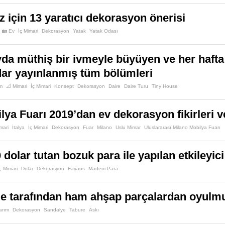
z için 13 yaratıcı dekorasyon önerisi
🏡 Ev
İç Mimari
Dekorasyon
Yatak
Yatak Odası
da müthiş bir ivmeyle büyüyen ve her hafta 
ar yayınlanmış tüm bölümleri
m
📐 Mimari
İç Mimari
Konsept
Dekorasyon
Daire
Daire Turu
Tiny House
lya Fuarı 2019’dan ev dekorasyon fikirleri v
mari
İtalya
İç Mimari
Dekorasyon
Fuar
Milano
Uslu Mimar
Uluslararası Milano Mobilya Fuarı
 dolar tutan bozuk para ile yapılan etkileyi
ç Mimari
Dolar
Dekorasyon
Fayans
Madeni Para
e tarafından ham ahşap parçalardan oyulmuş
arım
Dekorasyon
Sandalye
Tabure
Askı