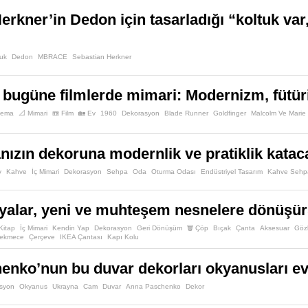
erkner’in Dedon için tasarladığı “koltuk var
tuk
Dedon
MBRACE
Sebastian Herkner
 bugüne filmlerde mimari: Modernizm, fütür
nema
📐 Mimari
📼 Film
🏡 Ev
1960
Dekorasyon
Blade Runner
Goldfinger
Malcolm Ve Marie
ızın dekoruna modernlik ve pratiklik katac
v
Kahve
İç Mimari
Dekorasyon
Sehpa
Oda
Oturma Odası
Endüstriyel Tasarım
Kahve Sehp
yalar, yeni ve muhteşem nesnelere dönüşür
Kitap
İç Mimari
Kendin Yap
Dekorasyon
Geri Dönüşüm
🗑️ Çöp
Bıçak
Çanta
Aksesuar
Göz
ekmece
Çerçeve
IKEA Çantası
Kapı Kolu
nko’nun bu duvar dekorları okyanusları evi
syon
Okyanus
Ukrayna
Cam
Duvar
Anna Paschenko
Dekor