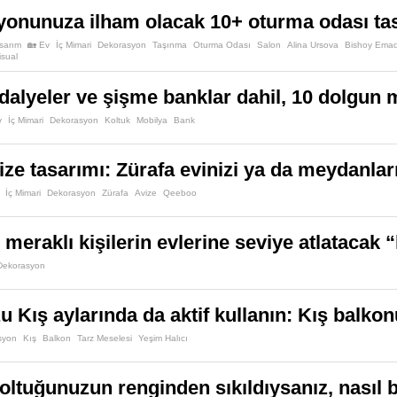
onunuza ilham olacak 10+ oturma odası ta
sarım
🏡 Ev
İç Mimari
Dekorasyon
Taşınma
Oturma Odası
Salon
Alina Ursova
Bishoy Ema
sual
alyeler ve şişme banklar dahil, 10 dolgun 
v
İç Mimari
Dekorasyon
Koltuk
Mobilya
Bank
vize tasarımı: Zürafa evinizi ya da meydanlar
İç Mimari
Dekorasyon
Zürafa
Avize
Qeeboo
meraklı kişilerin evlerine seviye atlatacak “
Dekorasyon
 Kış aylarında da aktif kullanın: Kış balkonu
syon
Kış
Balkon
Tarz Meselesi
Yeşim Halıcı
 koltuğunuzun renginden sıkıldıysanız, nasıl