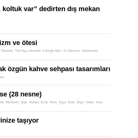
, koltuk var” dedirten dış mekan
izm ve ötesi
Parasite
The Big Lebowski
A Single Man
Ex Machina
Modernizm
ak özgün kahve sehpası tasarımları
ası
se (28 nesne)
lük
Merdiven
Şişe
Sehpa
El İşi
Mum
Eşya
Etek
Örgü
Saksı
Atari
nize taşıyor