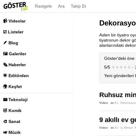
Rastgele
Ara
Takip Et
📹 Videolar
Dekorasy
☑️ Listeler
Aslen bir tiyatro 
tiyatronun dekor gör
🪶 Blog
alanlarındaki dekor
🖼️ Galeriler
Göster'deki öne 
🗞️ Haberler
5/5
★★★★★
· 
🌟 Editörden
Yeni gönderileri
🌍 Keşfet
Ruhsuz mini
📟 Teknoloji
Video
🏡 Ev
Dekorasyo
🤣 Komik
9 akıllı ev 
🎨 Sanat
Video
🏡 Ev
İç Mimari
🎺 Müzik