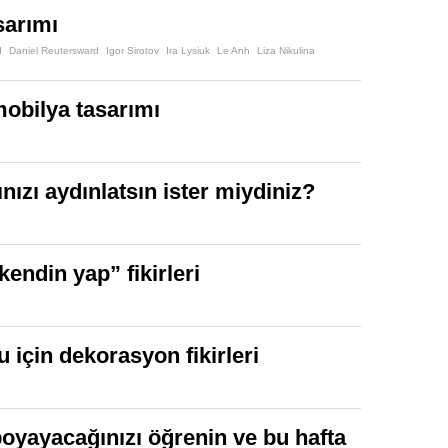
sarımı
d
Daniel Reutersward
Igor Sirotov
Ira Lysiuk
Le Anh
Liza Nikulina
mobilya tasarımı
ınızı aydınlatsın ister miydiniz?
kendin yap” fikirleri
 için dekorasyon fikirleri
 boyayacağınızı öğrenin ve bu hafta