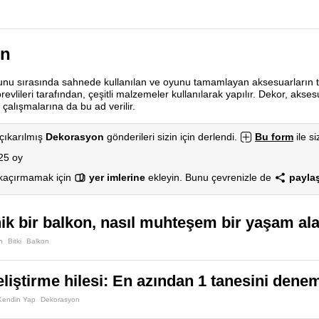
on
oyunu sırasında sahnede kullanılan ve oyunu tamamlayan aksesuarların t
evlileri tarafından, çeşitli malzemeler kullanılarak yapılır. Dekor, akses
 çalışmalarına da bu ad verilir.
çıkarılmış
Dekorasyon
gönderileri sizin için derlendi.
Bu form
ile si
25 oy
 kaçırmamak için
yer imlerine
ekleyin. Bunu çevrenizle de
paylaş
k bir balkon, nasıl muhteşem bir yaşam al
n
Bitki
Balkon
geliştirme hilesi: En azından 1 tanesini den
Kendin Yap
Dekorasyon