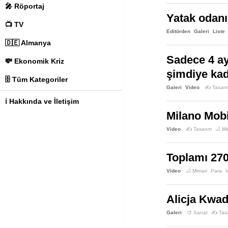
🎤 Röportaj
Yatak odanı
📺 TV
Editörden
Galeri
Liste
🇩🇪 Almanya
Sadece 4 ay
💸 Ekonomik Kriz
şimdiye kad
🗄️ Tüm Kategoriler
Galeri
Video
✍️ Tasarı
ℹ️ Hakkında ve İletişim
Milano Mobi
Video
✍️ Tasarım
📐 Mi
Toplamı 270
Video
📐 Mimari
Para
İ
Alicja Kwad
Galeri
🎨 Sanat
✍️ Tas