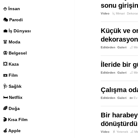
sonu girişi
⛄️ İnsan
Video
İç Mimari
Dekora
🎭 Parodi
Küçük ve or
💼 İş Dünyası
dekorasyon
👗 Moda
Editörden
Galeri
📐 Mi
🦋 Belgesel
İleride bir
💥 Kaza
Editörden
Galeri
📐 Mi
📼 Film
🩺 Sağlık
Çalışma oda
🛏️ Netflix
Editörden
Galeri
🏡 Ev
🌈 Doğa
Bir harabeyk
🎬 Kısa Film
dönüştürdü
🍏 Apple
Video
🤸 Yetenek
📐 Mi