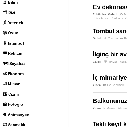
🔬 Bilim
Ev dekorasy
🗂️ Dizi
Editörden
Galeri
✍️ Ta
Peter Janov
Realhome Vi
🤸 Yetenek
Tombul sand
🎲 Oyun
Galeri
✍️ Tasarım
🏡 E
🍦 İstanbul
İlginç bir a
🪧 Reklam
Galeri
🐼 Hayvan
İtalya
🗺️ Seyahat
💰 Ekonomi
İç mimariye 
📐 Mimari
Video
🏡 Ev
İç Mimari
🖼️ Çizim
Balkonunuzu
📸 Fotoğraf
Video
İç Mimari
Dekora
🍿 Animasyon
Tekli keyif
🤦 Saçmalık