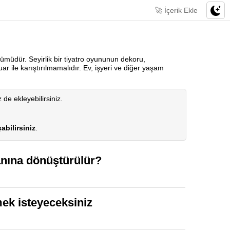
🚀 İçerik Ekle
ümüdür. Seyirlik bir tiyatro oyununun dekoru,
uar ile karıştırılmamalıdır. Ev, işyeri ve diğer yaşam
z de ekleyebilirsiniz.
abilirsiniz
.
anına dönüştürülür?
emek isteyeceksiniz