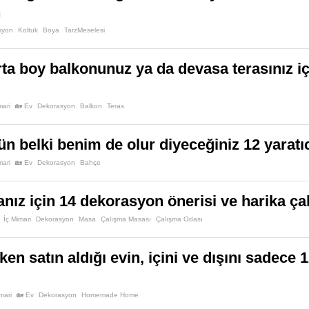
n
syon
Koltuk
Boya
TarzMeselesi
ta boy balkonunuz ya da devasa terasınız iç
mari
🏡 Ev
Dekorasyon
Balkon
Teras
 gün belki benim de olur diyeceğiniz 12 yara
mari
🏡 Ev
Dekorasyon
Bahçe
nız için 14 dekorasyon önerisi ve harika ça
İç Mimari
Dekorasyon
Masa
Çalışma Masası
Çalışma Odası
en satın aldığı evin, içini ve dışını sadece
mari
🏡 Ev
Dekorasyon
Homemade Home