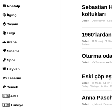
💾 Nostalji
Sebastian H
koltukları
🤨 İlginç
Galeri
Dekorasyon
Kol
🐣 Yaşam
📚 Bilgi
1960’lardan
Galeri
💾 Nostalji
🎥 Si
🚗 Araba
Solaris
🎥 Sinema
Oturma odan
🏀 Spor
Galeri
✍️ Tasarım
🏡 E
🐼 Hayvan
Eski çöp eş
✍️ Tasarım
Galeri
👗 Moda
📺 TV
Dolap
Vintage
Antika
Ç
🍕 Yemek
🇺🇸 ABD
Anna Pasche
Galeri
İç Mimari
Dekora
🇹🇷 Türkiye