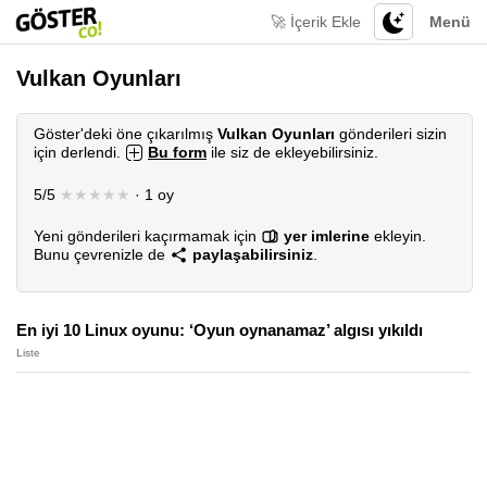
🚀 İçerik Ekle
Menü
Vulkan Oyunları
Göster'deki öne çıkarılmış
Vulkan Oyunları
gönderileri sizin
için derlendi.
Bu form
ile siz de ekleyebilirsiniz.
5/5
★★★★★
· 1 oy
Yeni gönderileri kaçırmamak için
yer imlerine
ekleyin.
Bunu çevrenizle de
paylaşabilirsiniz
.
En iyi 10 Linux oyunu: ‘Oyun oynanamaz’ algısı yıkıldı
Liste