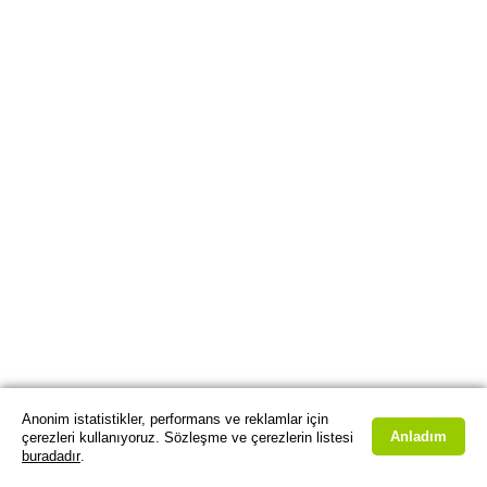
Anonim istatistikler, performans ve reklamlar için
Anladım
çerezleri kullanıyoruz. Sözleşme ve çerezlerin listesi
buradadır
.