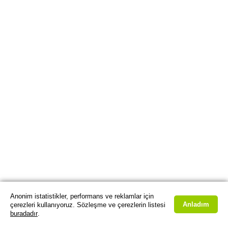
Anonim istatistikler, performans ve reklamlar için
Anladım
çerezleri kullanıyoruz. Sözleşme ve çerezlerin listesi
buradadır
.