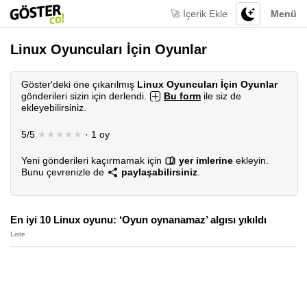
🚀 İçerik Ekle
Menü
Linux Oyuncuları İçin Oyunlar
Göster'deki öne çıkarılmış
Linux Oyuncuları İçin Oyunlar
gönderileri sizin için derlendi.
Bu form
ile siz de
ekleyebilirsiniz.
5/5
★★★★★
· 1 oy
Yeni gönderileri kaçırmamak için
yer imlerine
ekleyin.
Bunu çevrenizle de
paylaşabilirsiniz
.
En iyi 10 Linux oyunu: ‘Oyun oynanamaz’ algısı yıkıldı
Liste