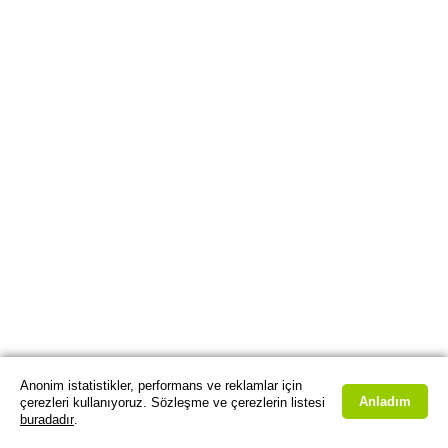
Anonim istatistikler, performans ve reklamlar için
Anladım
çerezleri kullanıyoruz. Sözleşme ve çerezlerin listesi
buradadır
.