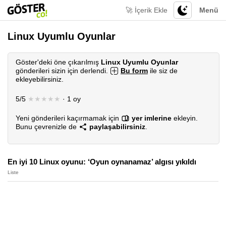
🚀 İçerik Ekle
Menü
Linux Uyumlu Oyunlar
Göster'deki öne çıkarılmış
Linux Uyumlu Oyunlar
gönderileri sizin için derlendi.
Bu form
ile siz de
ekleyebilirsiniz.
5/5
★★★★★
· 1 oy
Yeni gönderileri kaçırmamak için
yer imlerine
ekleyin.
Bunu çevrenizle de
paylaşabilirsiniz
.
En iyi 10 Linux oyunu: ‘Oyun oynanamaz’ algısı yıkıldı
Liste