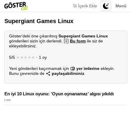
🚀 İçerik Ekle
Menü
Supergiant Games Linux
Göster'deki öne çıkarılmış
Supergiant Games Linux
gönderileri sizin için derlendi.
Bu form
ile siz de
ekleyebilirsiniz.
5/5
★★★★★
· 1 oy
Yeni gönderileri kaçırmamak için
yer imlerine
ekleyin.
Bunu çevrenizle de
paylaşabilirsiniz
.
En iyi 10 Linux oyunu: ‘Oyun oynanamaz’ algısı yıkıldı
Liste