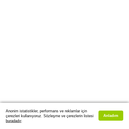
Anonim istatistikler, performans ve reklamlar için
Anladım
çerezleri kullanıyoruz. Sözleşme ve çerezlerin listesi
buradadır
.