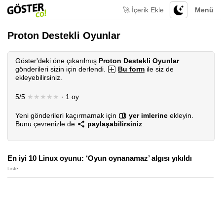
🚀 İçerik Ekle
Menü
Proton Destekli Oyunlar
Göster'deki öne çıkarılmış
Proton Destekli Oyunlar
gönderileri sizin için derlendi.
Bu form
ile siz de
ekleyebilirsiniz.
5/5
★★★★★
· 1 oy
Yeni gönderileri kaçırmamak için
yer imlerine
ekleyin.
Bunu çevrenizle de
paylaşabilirsiniz
.
En iyi 10 Linux oyunu: ‘Oyun oynanamaz’ algısı yıkıldı
Liste