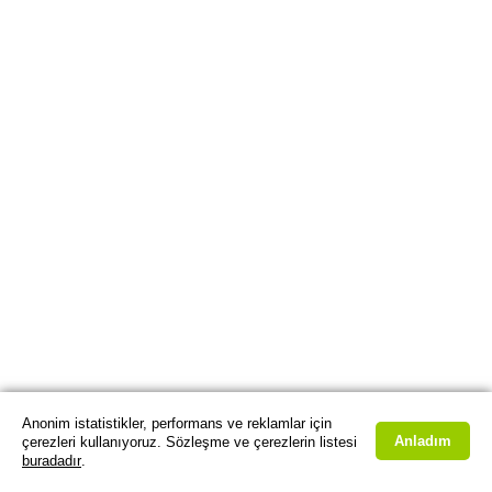
Anonim istatistikler, performans ve reklamlar için
Anladım
çerezleri kullanıyoruz. Sözleşme ve çerezlerin listesi
buradadır
.