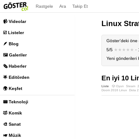
Rastgele
Ara
Takip Et
📹 Videolar
Linux Stra
☑️ Listeler
Göster'deki öne 
🪶 Blog
5/5
★★★★★
· 
🖼️ Galeriler
Yeni gönderileri
🗞️ Haberler
En iyi 10 L
🌟 Editörden
Liste
🎲 Oyun
Steam
2
🌍 Keşfet
Doom 2016 Linux
Dota 2
Linux Metroidvania
Linux
Linux Uyumlu Oyunlar
Li
📟 Teknoloji
Supergiant Games Linux
🤣 Komik
🎨 Sanat
🎺 Müzik