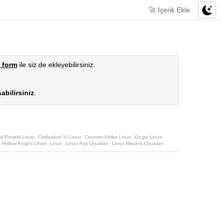
🚀 İçerik Ekle
 form
ile siz de ekleyebilirsiniz.
abilirsiniz
.
d Projekt Linux
Civilization Vi Linux
Counter-Strike Linux
Cs:go Linux
Hollow Knight Linux
Linux
Linux Fps Oyunları
Linux Macera Oyunları
ülasyon Oyunları
Linux Sistemde Çalışan Oyunlar
Linux Strateji Oyunları
tekli Oyunlar
Stardew Valley Linux
Steam Linux Oyunları