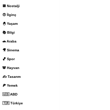
💾 Nostalji
🤨 İlginç
🐣 Yaşam
📚 Bilgi
🚗 Araba
🎥 Sinema
🏀 Spor
🐼 Hayvan
✍️ Tasarım
🍕 Yemek
🇺🇸 ABD
🇹🇷 Türkiye