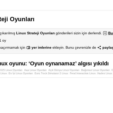
teji Oyunları
çıkarılmış
Linux Strateji Oyunları
gönderileri sizin için derlendi.
Bu
1 oy
 kaçırmamak için
yer imlerine
ekleyin. Bunu çevrenizle de
paylaş
inux oyunu: ‘Oyun oynanamaz’ algısı yıkıldı
025 Linux Oyunları
Aaa Linux Oyunları
Açık Dünya Linux Oyunları
Bağımsız Linux Oyunları
C
 Linux
En İyi Linux Oyunları
Euro Truck Simulator 2 Linux
Feral Interactive Linux
Hades Linux
 Moba Oyunları
Linux Oyun Tavsiyeleri
Linux Oyuncuları İçin Oyunlar
Linux Oyunları
Linux Sim
nux'Ta En İyi Oyunlar
Linux'Ta Oyun Oynamak
Native Linux Oyunları
Portal 2 Linux
Proton Des
Team Cherry Linux
The Witcher 3 Linux
Valve Linux Oyunları
Vulkan Oyunları