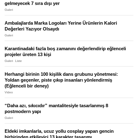
gelmeyecek 7 sıra dışı yer
Galeri
Ambalajlarda Marka Logoları Yerine Ürünlerin Kalori
Değerleri Yazıyor Olsaydı
Galeri
Karantinadaki fazla boş zamanını değerlendirip eğlenceli
projeler üreten 13 kişi
Galeri
Liste
Herhangi birinin 100 kişilik dans grubunu yönetmesi:
Yoldan geçenler, piste çıkıp insanları yönlendirmiş
(Eğlenceli bir deney)
Video
“Daha azı, sıkıcıdır” mantalitesiyle tasarlanmış 8
postmodern yapı
Galeri
Eldeki imkanlarla, ucuz yollu cosplay yapan gencin
birbirinden etkileyici 13 karakter tasarımı