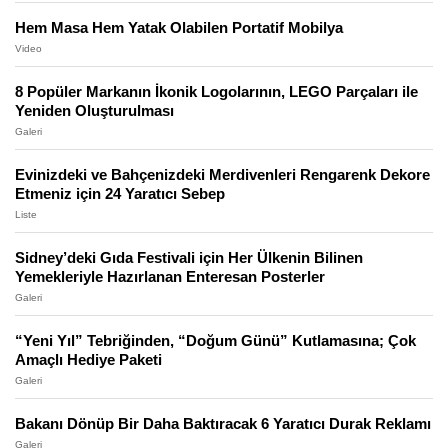
Hem Masa Hem Yatak Olabilen Portatif Mobilya
Video
8 Popüler Markanın İkonik Logolarının, LEGO Parçaları ile
Yeniden Oluşturulması
Galeri
Evinizdeki ve Bahçenizdeki Merdivenleri Rengarenk Dekore
Etmeniz için 24 Yaratıcı Sebep
Liste
Sidney’deki Gıda Festivali için Her Ülkenin Bilinen
Yemekleriyle Hazırlanan Enteresan Posterler
Galeri
“Yeni Yıl” Tebriğinden, “Doğum Günü” Kutlamasına; Çok
Amaçlı Hediye Paketi
Galeri
Bakanı Dönüp Bir Daha Baktıracak 6 Yaratıcı Durak Reklamı
Galeri