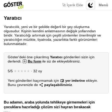
🚀 İçerik Ekle
Menü
Yaratıcı
Yaratıcılık, yeni ve bir şekilde değerli bir şey oluşturma
olgusudur. Kişinin kendini anlatmasının değişik yollarından
biridir. Yaratıcılığı artırmak için çeşitli yöntemler önerilmiştir ve
yaratıcılığın müzikte, tiyatroda, yazarlıkta farklı görünümleri
bulunmaktadır.
Göster'deki öne çıkarılmış
Yaratıcı
gönderileri sizin için
derlendi.
Bu form
ile siz de ekleyebilirsiniz.
5/5
★★★★★
· 32 oy
Yeni gönderileri kaçırmamak için
yer imlerine
ekleyin.
Bunu çevrenizle de
paylaşabilirsiniz
.
Bu adamın, araba yolunda tehlikeye girmemeleri için
çocuklara hazırladığı çözüm sizi hayran bırakacak