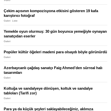
Video
Çekim açısının kompozisyona etkisini gösteren 19 kafa
karıştırıcı fotoğraf
Galeri
Liste
Yemekle oyun olurmuş: 30 gün boyunca yemeğiyle oynayan
sanatçıdan eserler
Galeri
Popüler kültür öğeleri madeni para olsaydı böyle görünürdü
Galeri
Azerbaycanlı çağdaş sanatçı Faig Ahmed’den sürreal halı
tasarımları
Galeri
Koltuğa ve sandalyeye dönüşen, koltuk ve sandalye
tabloları (Tarifi zor)
Galeri
Para ya da küçük şeyleri saklayabileceğiniz, aklınıza