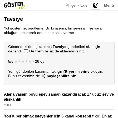
🚀 İçerik Ekle
Menü
Tavsiye
Yol gösterme, öğütleme. Bir kimsenin, bir şeyin iyi, işe yarar
olduğunu belirterek onu birine salık verme.
Göster'deki öne çıkarılmış
Tavsiye
gönderileri sizin için
derlendi.
Bu form
ile siz de ekleyebilirsiniz.
5/5
★★★★★
· 28 oy
Yeni gönderileri kaçırmamak için
yer imlerine
ekleyin.
Bunu çevrenizle de
paylaşabilirsiniz
.
Alana yaşam boyu epey zaman kazandıracak 17 ucuz şey ve
alışkanlık
Video
YouTuber olmak isteyenler için 5 kanal konsepti fikri: En az