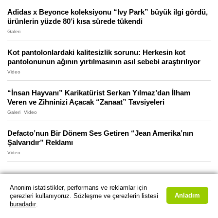
Adidas x Beyonce koleksiyonu “Ivy Park” büyük ilgi gördü,
ürünlerin yüzde 80’i kısa sürede tükendi
Galeri
Kot pantolonlardaki kalitesizlik sorunu: Herkesin kot
pantolonunun ağının yırtılmasının asıl sebebi araştırılıyor
Video
“İnsan Hayvanı” Karikatürist Serkan Yılmaz’dan İlham
Veren ve Zihninizi Açacak “Zanaat” Tavsiyeleri
Galeri
Video
Defacto’nun Bir Dönem Ses Getiren “Jean Amerika’nın
Şalvarıdır” Reklamı
Video
Anonim istatistikler, performans ve reklamlar için
Anladım
çerezleri kullanıyoruz. Sözleşme ve çerezlerin listesi
buradadır
.