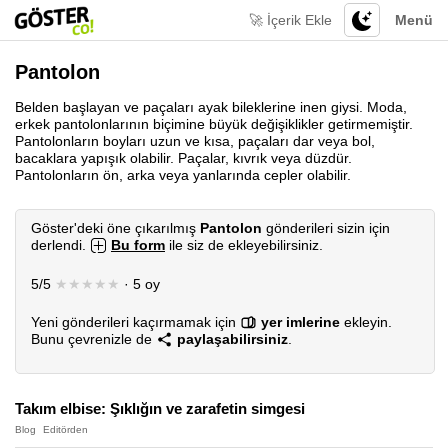
🚀 İçerik Ekle
Menü
Pantolon
Belden başlayan ve paçaları ayak bileklerine inen giysi. Moda,
erkek pantolonlarının biçimine büyük değişiklikler getirmemiştir.
Pantolonların boyları uzun ve kısa, paçaları dar veya bol,
bacaklara yapışık olabilir. Paçalar, kıvrık veya düzdür.
Pantolonların ön, arka veya yanlarında cepler olabilir.
Göster'deki öne çıkarılmış
Pantolon
gönderileri sizin için
derlendi.
Bu form
ile siz de ekleyebilirsiniz.
5/5
★★★★★
· 5 oy
Yeni gönderileri kaçırmamak için
yer imlerine
ekleyin.
Bunu çevrenizle de
paylaşabilirsiniz
.
Takım elbise: Şıklığın ve zarafetin simgesi
Blog
Editörden