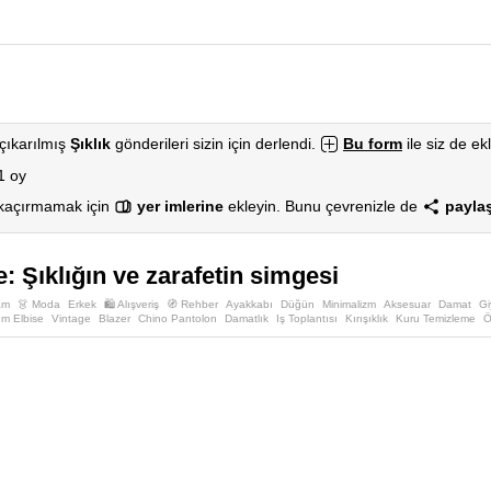
çıkarılmış
Şıklık
gönderileri sizin için derlendi.
Bu form
ile siz de ekl
1 oy
 kaçırmamak için
yer imlerine
ekleyin. Bunu çevrenizle de
paylaş
: Şıklığın ve zarafetin simgesi
am
👗 Moda
Erkek
🛍️ Alışveriş
🧭 Rehber
Ayakkabı
Düğün
Minimalizm
Aksesuar
Damat
Gi
ım Elbise
Vintage
Blazer
Chino Pantolon
Damatlık
Iş Toplantısı
Kırışıklık
Kuru Temizleme
Ö
et