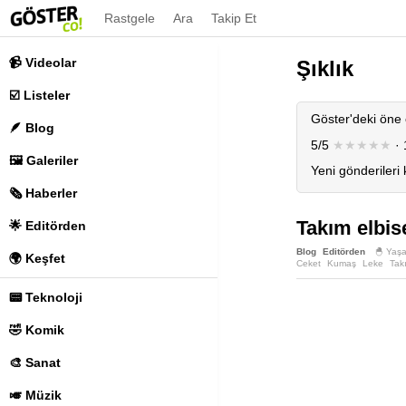
Rastgele
Ara
Takip Et
📹 Videolar
Şıklık
☑️ Listeler
Göster'deki öne 
🪶 Blog
5/5
★★★★★
· 
🖼️ Galeriler
Yeni gönderileri
🗞️ Haberler
Takım elbise
🌟 Editörden
Blog
Editörden
🐣 Yaş
🌍 Keşfet
Ceket
Kumaş
Leke
Tak
Yelekli Takım Elbise
Zaraf
📟 Teknoloji
🤣 Komik
🎨 Sanat
🎺 Müzik