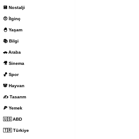
💾 Nostalji
🤨 İlginç
🐣 Yaşam
📚 Bilgi
🚗 Araba
🎥 Sinema
🏀 Spor
🐼 Hayvan
✍️ Tasarım
🍕 Yemek
🇺🇸 ABD
🇹🇷 Türkiye