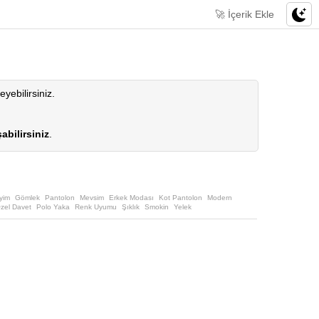
🚀 İçerik Ekle
eyebilirsiniz.
abilirsiniz
.
yim
Gömlek
Pantolon
Mevsim
Erkek Modası
Kot Pantolon
Modern
zel Davet
Polo Yaka
Renk Uyumu
Şıklık
Smokin
Yelek