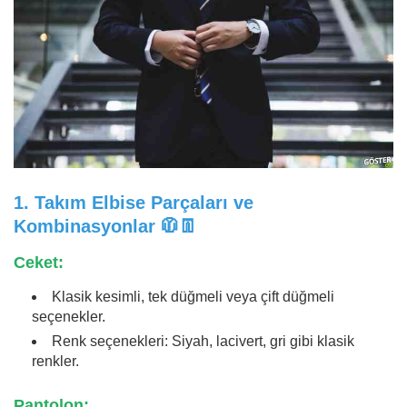
1.
Takım Elbise Parçaları ve
Kombinasyonlar
🧥👖
Ceket:
Klasik kesimli, tek düğmeli veya çift düğmeli
seçenekler.
Renk seçenekleri: Siyah, lacivert, gri gibi klasik
renkler.
Pantolon: