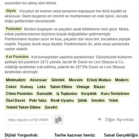
soyundan kız almış olan kimse.
Giyim
Vücudun bir kısmını veya tamamını kapsayan her türlü kıyafet ve
aksesuar. Giyim kuşamın en önemli ve muhtemelen en eski işlevi, vücudu
doğa şartlarından korumasıdır.
Pantolon
Belden başlayan ve paçaları ayak bileklerine inen giysi. Moda,
erkek pantolonlarının biçimine büyük değişiklikler getirmemiştir.
Pantolonların boyları uzun ve kısa, paçaları dar veya bol, bacaklara yapışık
olabilir. Paçalar, kıvrık veya düzdür. Pantolonların ön, arka veya yanlarında
cepler olabilir.
Kot Pantolon
Kot kumaşından yapılma pantolondur. Günümüzde kullanım
şekliyle kot pantolon 1871 yılında Jacob W. Davis ve Levi Strauss & Co.
ortaklığı tarafından icat edilmiş, patenti de 1873'te Davis ve Levi Strauss
tarafından alınmıştır.
Minimalizm
Aksesuar
Gömlek
Mevsim
Erkek Modası
Modern
Ceket
Kumaş
Leke
Takım Elbise
Vintage
Blazer
Chino Pantolon
Damatlık
Iş Toplantısı
Kırışıklık
Kuru Temizleme
Özel Davet
Polo Yaka
Renk Uyumu
Şıklık
Smokin
Yelek
Yelekli Takım Elbise
Zarafet
Diğer Ayrıntılar
🚀
Bu form
ile oturum açmadan eklendi.
Dijital Yorgunluk:
Tarihe kazınan henüz
Sanal Gerçekliğin