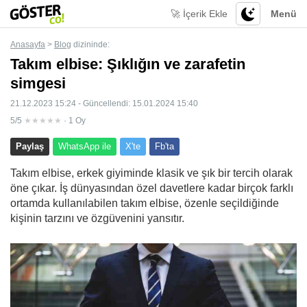
🚀 İçerik Ekle
Menü
Anasayfa
>
Blog
dizininde:
Takım elbise: Şıklığın ve zarafetin
simgesi
21.12.2023 15:24 - Güncellendi: 15.01.2024 15:40
5/5
★★★★★
· 1 Oy
Paylaş
WhatsApp ile
X'te
Fb'ta
Takım elbise, erkek giyiminde klasik ve şık bir tercih olarak
öne çıkar. İş dünyasından özel davetlere kadar birçok farklı
ortamda kullanılabilen takım elbise, özenle seçildiğinde
kişinin tarzını ve özgüvenini yansıtır.