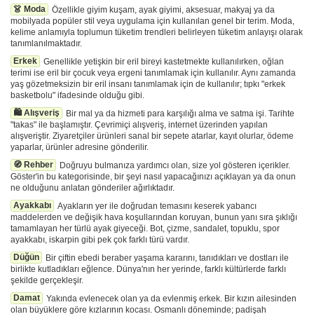
👗 Moda
Özellikle giyim kuşam, ayak giyimi, aksesuar, makyaj ya da
mobilyada popüler stil veya uygulama için kullanılan genel bir terim. Moda,
kelime anlamıyla toplumun tüketim trendleri belirleyen tüketim anlayışı olarak
tanımlanılmaktadır.
Erkek
Genellikle yetişkin bir eril bireyi kastetmekte kullanılırken, oğlan
terimi ise eril bir çocuk veya ergeni tanımlamak için kullanılır. Aynı zamanda
yaş gözetmeksizin bir eril insanı tanımlamak için de kullanılır; tıpkı "erkek
basketbolu" ifadesinde olduğu gibi.
🛍️ Alışveriş
Bir mal ya da hizmeti para karşılığı alma ve satma işi. Tarihte
"takas" ile başlamıştır. Çevrimiçi alışveriş, internet üzerinden yapılan
alışveriştir. Ziyaretçiler ürünleri sanal bir sepete atarlar, kayıt olurlar, ödeme
yaparlar, ürünler adresine gönderilir.
🧭 Rehber
Doğruyu bulmanıza yardımcı olan, size yol gösteren içerikler.
Göster'in bu kategorisinde, bir şeyi nasıl yapacağınızı açıklayan ya da onun
ne olduğunu anlatan gönderiler ağırlıktadır.
Ayakkabı
Ayakların yer ile doğrudan temasını keserek yabancı
maddelerden ve değişik hava koşullarından koruyan, bunun yanı sıra şıklığı
tamamlayan her türlü ayak giyeceği. Bot, çizme, sandalet, topuklu, spor
ayakkabı, iskarpin gibi pek çok farklı türü vardır.
Düğün
Bir çiftin ebedi beraber yaşama kararını, tanıdıkları ve dostları ile
birlikte kutladıkları eğlence. Dünya'nın her yerinde, farklı kültürlerde farklı
şekilde gerçekleşir.
Damat
Yakında evlenecek olan ya da evlenmiş erkek. Bir kızın ailesinden
olan büyüklere göre kızlarının kocası. Osmanlı döneminde; padişah