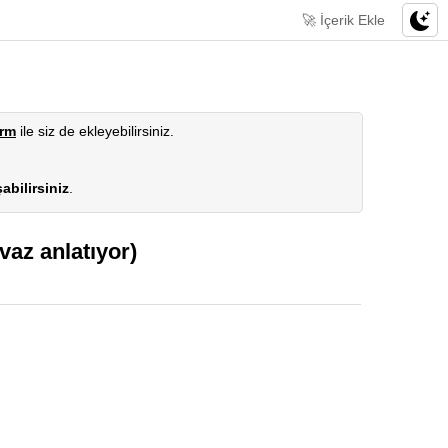
🚀 İçerik Ekle
orm
ile siz de ekleyebilirsiniz.
abilirsiniz
.
az anlatıyor)