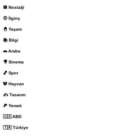
💾 Nostalji
🤨 İlginç
🐣 Yaşam
📚 Bilgi
🚗 Araba
🎥 Sinema
🏀 Spor
🐼 Hayvan
✍️ Tasarım
🍕 Yemek
🇺🇸 ABD
🇹🇷 Türkiye