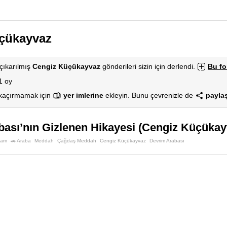
çükayvaz
çıkarılmış
Cengiz Küçükayvaz
gönderileri sizin için derlendi.
Bu f
1 oy
 kaçırmamak için
yer imlerine
ekleyin. Bunu çevrenizle de
paylaş
ası’nın Gizlenen Hikayesi (Cengiz Küçükayv
şam
🚗 Araba
Meddah
Çağdaş Meddah
Cengiz Küçükayvaz
Devrim Arabası