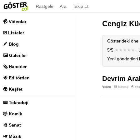
Rastgele
Ara
Takip Et
📹 Videolar
Cengiz Kü
☑️ Listeler
Göster'deki öne 
🪶 Blog
5/5
★★★★★
· 
🖼️ Galeriler
Yeni gönderileri
🗞️ Haberler
Devrim Arab
🌟 Editörden
Video
💾 Nostalji
🐣 Ya
🌍 Keşfet
📟 Teknoloji
🤣 Komik
🎨 Sanat
🎺 Müzik