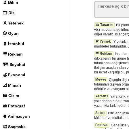
🔬 Bilim
🗂️ Dizi
🤸 Yetenek
✍️ Tasarım
Bir plan
vb.) meydana getirilme
🎲 Oyun
diğer yaratıcı işler çer
🍕 Yemek
Yiyecek, c
🍦 İstanbul
maddeler bütünüdür. Be
🪧 Reklam
İnsanları
🪧 Reklam
dikkatlerini bir ürüne 
tutumlarını değiştirme
🗺️ Seyahat
iletişim araçlarından 
bir ücret karşılığı olu
💰 Ekonomi
Meyve
Çiçeğin dişi
tohumları taşıyan org
📐 Mimari
dökülür ve ovaryum olg
🖼️ Çizim
Yaratıcı
Yaratıcılık,
yollarından biridir. Yar
yazarlıkta farklı görü
📸 Fotoğraf
Sebze
Bitkilerin in
🍿 Animasyon
kültürler ve mutfaklar 
Festival
Genellikle 
🤦 Saçmalık