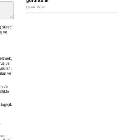
görüntüler
Galeri
Video
ş süreci
aj ve
neltmek,
rüş ve
urulan;
ılan ve
en ve
llikle
 değişik
,
nan,