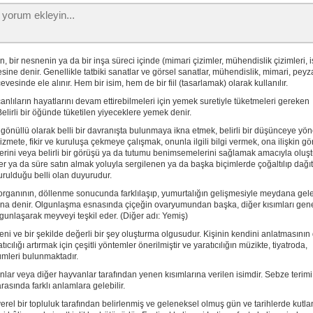
ın, bir nesnenin ya da bir inşa süreci içinde (mimari çizimler, mühendislik çizimleri, i
sine denir. Genellikle tatbiki sanatlar ve görsel sanatlar, mühendislik, mimari, peyz
çevesinde ele alınır. Hem bir isim, hem de bir fiil (tasarlamak) olarak kullanılır.
anlıların hayatlarını devam ettirebilmeleri için yemek suretiyle tüketmeleri gereken
lirli bir öğünde tüketilen yiyeceklere yemek denir.
 gönüllü olarak belli bir davranışta bulunmaya ikna etmek, belirli bir düşünceye yö
hizmete, fikir ve kuruluşa çekmeye çalışmak, onunla ilgili bilgi vermek, ona ilişkin gö
lerini veya belirli bir görüşü ya da tutumu benimsemelerini sağlamak amacıyla oluşt
yer ya da süre satın almak yoluyla sergilenen ya da başka biçimlerde çoğaltılıp dağıt
şturulduğu belli olan duyurudur.
 organının, döllenme sonucunda farklılaşıp, yumurtalığın gelişmesiyle meydana gel
ana denir. Olgunlaşma esnasında çiçeğin ovaryumundan başka, diğer kısımları gene
unlaşarak meyveyi teşkil eder. (Diğer adı: Yemiş)
 yeni ve bir şekilde değerli bir şey oluşturma olgusudur. Kişinin kendini anlatmasının
atıcılığı artırmak için çeşitli yöntemler önerilmiştir ve yaratıcılığın müzikte, tiyatroda,
nümleri bulunmaktadır.
sanlar veya diğer hayvanlar tarafından yenen kısımlarına verilen isimdir. Sebze terimi
arasında farklı anlamlara gelebilir.
yerel bir topluluk tarafından belirlenmiş ve geleneksel olmuş gün ve tarihlerde kutla