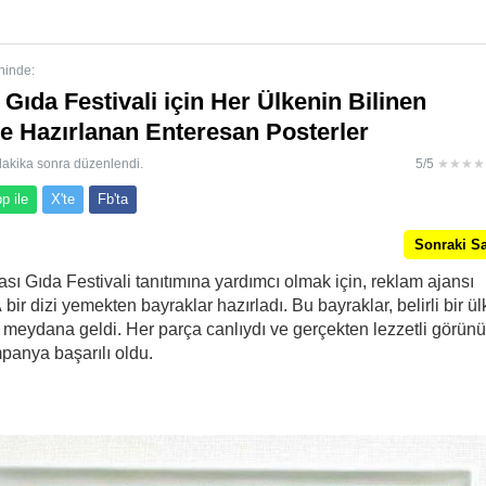
ninde:
Gıda Festivali için Her Ülkenin Bilinen
e Hazırlanan Enteresan Posterler
dakika sonra düzenlendi.
5/5
★★★★
p ile
X'te
Fb'ta
Sonraki S
sı Gıda Festivali tanıtımına yardımcı olmak için, reklam ajansı
 dizi yemekten bayraklar hazırladı. Bu bayraklar, belirli bir ül
an meydana geldi. Her parça canlıydı ve gerçekten lezzetli görün
mpanya başarılı oldu.