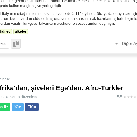
i hâline gelmiş etkinlikler bütünüdür. Festival kelimesi Latince festa kelimesinden ge
şında kullanıma girmiş ve yerleşmiştir.
İtalyan mutfağının temel besinidir ve ilk defa 1154 yılında Sicilya'da ortaya çıkmıştı
durum buğdayından elde edilmiş una yumurta karıştırılarak hazırlanmış türlü biçiml
urdan yapılır Türkçeye İtalyanca maccherone sözcüğünden geçmiştir.
Sidney
ülkeler
Diğer Ay
🚀
Bu form
ile oturum açmadan eklendi.
Bu Gönderiyi Raporla
Hata veya kötüye kullanım varsa bize bildirin.
ninde:
erce içerik bulunmaktadır. Yenilerini kaçırmamak için
yer imlerinize
ekleyebilirsiniz.
frika’dan, şiveleri Ege’den: Afro-Türkler
dakika sonra düzenlendi.
5/5
★★★★
p ile
X'te
Fb'ta
i yüzyıldan itibaren Anadolu’ya gelen ve başta İzmir olmak üzer
bi şehirlerde yaşayan siyah tenli vatandaşlar, “Afro-Türkler” ol