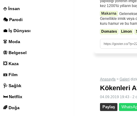
yapıldığı yörenin imges
kez 1200'lü yılların ba
⛄️ İnsan
Makarna
Geleneksel 
Genellikle irmik veya 
🎭 Parodi
kuru hamur ve bu ham
💼 İş Dünyası
Domates
Limon
👗 Moda
🦋 Belgesel
💥 Kaza
📼 Film
Anasayfa
>
Galeri
dizi
Göster'de bunun gibi binl
🩺 Sağlık
Kökenleri A
🛏️ Netflix
04.09.2019 19:43 - 2 
Paylaş
WhatsAp
🌈 Doğa
Afrika’dan 15’inc
🎬 Kısa Film
Aydın ve Muğla gi
🍏 Apple
anılıyor.