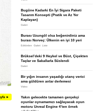
Bugüne Kadarki En İyi Sigara Paketi
Tasarım Konsepti (Pratik ve Az Yer
Kaplayan)
Galeri
Burası Uzungöl olsa beğenirdiniz ama
burası Norveç: Ülkenin en iyi 10 yeri
Editörden
Galeri
Liste
Brüksel’deki 9 Heykel ve Büst, Çiçekten
Taçlar ve Sakallarla Süslendi
Galeri
Bir yığın insanın yaşadığı utanç verici
ama güldüren anlar derlemesi
Video
ayfa ►
Yakın gelecekte tamamen gerçekçi
oyunlar oynamamızı sağlayacak oyun
motoru Unreal Engine 4’ten örnek