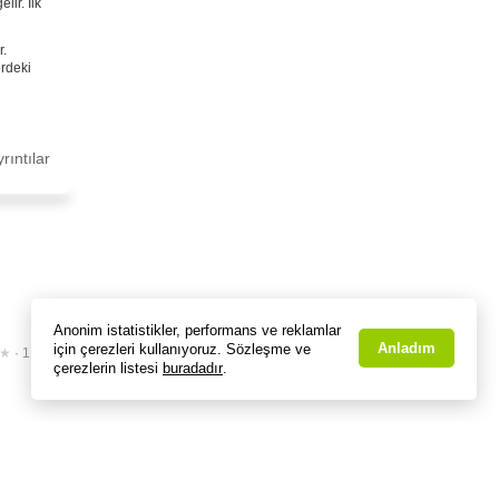
lir. İlk
r.
erdeki
rıntılar
Anonim istatistikler, performans ve reklamlar
Anladım
için çerezleri kullanıyoruz. Sözleşme ve
★
· 1 Oy
çerezlerin listesi
buradadır
.
e
arak