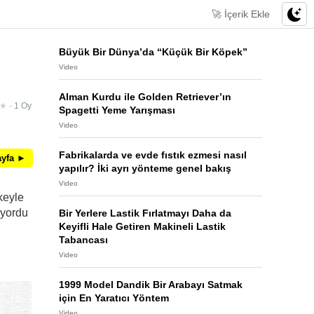
🚀 İçerik Ekle
Büyük Bir Dünya’da “Küçük Bir Köpek”
Video
Alman Kurdu ile Golden Retriever’ın
★
· 1 Oy
Spagetti Yeme Yarışması
Video
Fabrikalarda ve evde fıstık ezmesi nasıl
ayfa ►
yapılır? İki ayrı yönteme genel bakış
Video
keyle
üyordu
Bir Yerlere Lastik Fırlatmayı Daha da
Keyifli Hale Getiren Makineli Lastik
Tabancası
Video
1999 Model Dandik Bir Arabayı Satmak
için En Yaratıcı Yöntem
Video