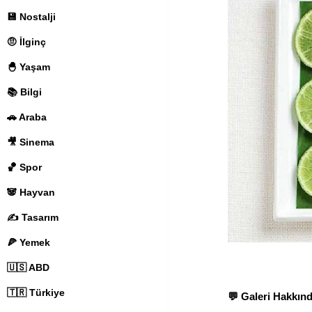
💾 Nostalji
🤨 İlginç
🐣 Yaşam
📚 Bilgi
🚗 Araba
🎥 Sinema
🏀 Spor
🐼 Hayvan
✍️ Tasarım
🍕 Yemek
🇺🇸 ABD
🇹🇷 Türkiye
💬 Galeri Hakkı