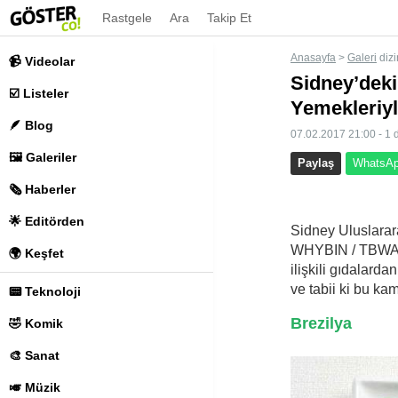
Rastgele
Ara
Takip Et
Anasayfa
>
Galeri
dizi
📹 Videolar
Sidney’deki 
☑️ Listeler
Yemekleriyl
🪶 Blog
07.02.2017 21:00 - 1 
🖼️ Galeriler
Paylaş
WhatsAp
🗞️ Haberler
🌟 Editörden
Sidney Uluslarara
WHYBIN / TBWA bir
🌍 Keşfet
ilişkili gıdalard
ve tabii ki bu ka
📟 Teknoloji
Brezilya
🤣 Komik
🎨 Sanat
🎺 Müzik