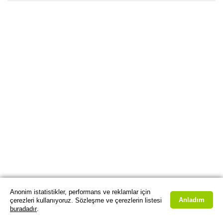
Anonim istatistikler, performans ve reklamlar için
Anladım
çerezleri kullanıyoruz. Sözleşme ve çerezlerin listesi
buradadır
.