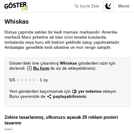
🚀 İçerik Ekle
Menü
Whiskas
Dünya çapında satılan bir kedi maması markasıdır. Amerika
merkezli Mars şirketine ait olan ürün teneke kutularda,
torbalarda veya kuru etli bisküvi şeklinde satışı yapılmaktadır.
Ambalajlar genellikle kedi silüetine ve mor renge sahiptir.
Göster'deki öne çıkarılmış
Whiskas
gönderileri sizin için
derlendi.
Bu form
ile siz de ekleyebilirsiniz.
5/5
★★★★★
· 1 oy
Yeni gönderileri kaçırmamak için
yer imlerine
ekleyin.
Bunu çevrenizle de
paylaşabilirsiniz
.
Zekice tasarlanmış, ufkunuzu açacak 25 reklam posteri
tasarımı
Galeri